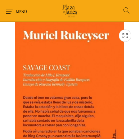
MENÚ
Novedades
Arqueología
Arte
Biografía
Ciencia
Crimen Thriller
Cuento
Ecolibros
Fantasía
Ficción
Filosofía
Gastronomía
Humor gráfico-
Historia
Horror
Literatura infantil
Comic