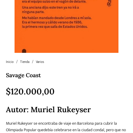
Literatura
Literatura juvenil
Pedagogía
Poesía
universal y Clásicos
Política
Sagas
Salud y Bienestar
Sin categorizar
Inicio
/
Tienda
/
Varios
Teatro
Varios
Young Adult
Savage Coast
$
120.000,00
Autor: Muriel Rukeyser
Muriel Rukeyser se encontraba de viaje en Barcelona para cubrir la
Olimpiada Popular quedebía celebrarse en la ciudad condal, pero que no