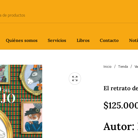
Quiénes somos
Servicios
Libros
Contacto
Noti
e
Biografía
Ciencia
Crime
Inicio
/
Tienda
/
Va
El retrato d
fía
Gastronomía
Historia
H
$
125.00
Autor:
gía
Poesía
Política