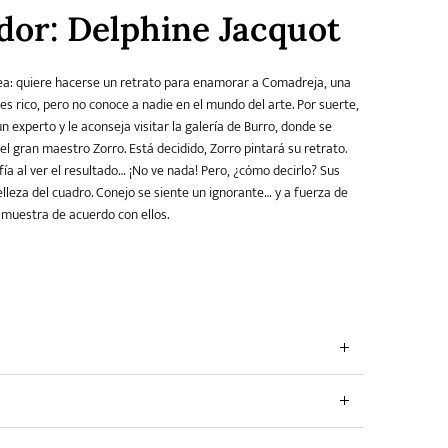
ador: Delphine Jacquot
ea: quiere hacerse un retrato para enamorar a Comadreja, una
 es rico, pero no conoce a nadie en el mundo del arte. Por suerte,
 experto y le aconseja visitar la galería de Burro, donde se
l gran maestro Zorro. Está decidido, Zorro pintará su retrato.
ía al ver el resultado… ¡No ve nada! Pero, ¿cómo decirlo? Sus
elleza del cuadro. Conejo se siente un ignorante… y a fuerza de
e muestra de acuerdo con ellos.