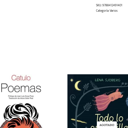
SKU:
9788412491401
Categoría:
Varios
AGOTADO