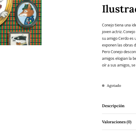
Ilustr
Teatro
Varios
Young Adult
Conejo tiena una id
joven actriz. Conejo
su amigo Cerdo es un
exponen las obras de
Pero Conejo desconf
amigos elogian la b
oír a sus amigos, s
Agotado
Descripción
Valoraciones (0)