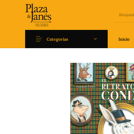
Categorías
Inicio
Novedades
Arqueología
Art
Fantasía
Ficción
Filoso
Literatura universal y
Literatura juvenil
Pedago
Clásicos