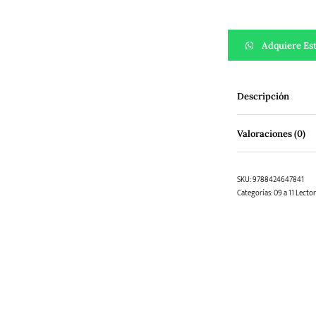
El Doctor Proctor 
Adquiere Est
Descripción
Valoraciones (0)
SKU:
9788424647841
Categorías:
09 a 11 Lecto