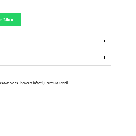
y la Bañera del Tiempo cantidad
e Libro
res avanzados
,
Literatura infantil
,
Literatura juvenil