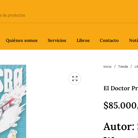
Quiénes somos
Servicios
Libros
Contacto
Noti
e
Biografía
Ciencia
Crime
Inicio
/
Tienda
/
Li
El Doctor Pr
fía
Gastronomía
Historia
H
$
85.000
Autor:
gía
Poesía
Política