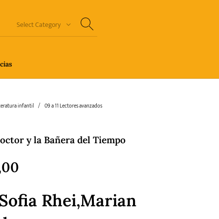
Select Category
cias
n Thriller
Cuento
Ecolibros
teratura infantil
/
09 a 11 Lectores avanzados
octor y la Bañera del Tiempo
orror
Humor gráfico-Comic
Literatura infantil
,00
 Sofia Rhei,Marian
Sagas
Salud y Bienestar
Sin categorizar