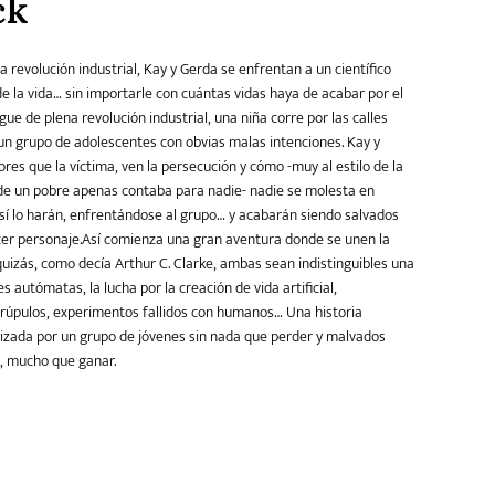
ck
 revolución industrial, Kay y Gerda se enfrentan a un científico
e la vida… sin importarle con cuántas vidas haya de acabar por el
e de plena revolución industrial, una niña corre por las calles
n grupo de adolescentes con obvias malas intenciones. Kay y
es que la víctima, ven la persecución y cómo -muy al estilo de la
 de un pobre apenas contaba para nadie- nadie se molesta en
s sí lo harán, enfrentándose al grupo… y acabarán siendo salvados
cer personaje.Así comienza una gran aventura donde se unen la
 quizás, como decía Arthur C. Clarke, ambas sean indistinguibles una
s autómatas, la lucha por la creación de vida artificial,
crúpulos, experimentos fallidos con humanos… Una historia
izada por un grupo de jóvenes sin nada que perder y malvados
, mucho que ganar.