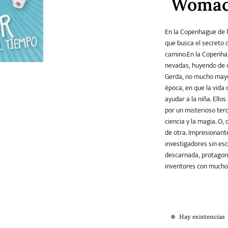
Woma
En la Copenhague de la
Teatro
Varios
Young Adult
que busca el secreto d
camino.En la Copenhagu
nevadas, huyendo de u
Gerda, no mucho mayor
época, en que la vida
ayudar a la niña. Ello
por un misterioso ter
ciencia y la magia. O,
de otra. Impresionante
investigadores sin es
descarnada, protagon
inventores con mucho
Hay existencias