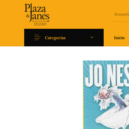
Categorías
Inicio
Novedades
Arqueología
Art
Fantasía
Ficción
Filoso
Literatura universal y
Literatura juvenil
Pedago
Clásicos