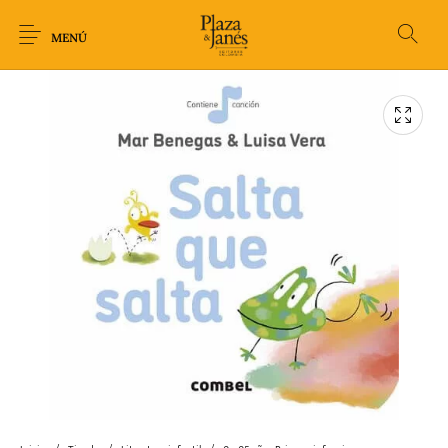
MENÚ
Novedades
Arqueología
Arte
Biografía
Ciencia
Crimen Thriller
Cuento
Ecolibros
Fantasía
Ficción
Filosofía
Gastronomía
Humor gráfico-
Historia
Horror
Literatura infantil
Comic