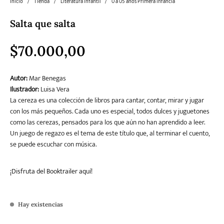
Inicio
/
Tienda
/
Literatura infantil
/
0 a 05 años Primera infancia
Salta que salta
Literatura
Literatura juvenil
Pedagogía
Poesía
universal y Clásicos
$
70.000,00
Política
Sagas
Salud y Bienestar
Sin categorizar
Autor:
Mar Benegas
Ilustrador:
Luisa Vera
La cereza es una colección de libros para cantar, contar, mirar y jugar
con los más pequeños. Cada uno es especial, todos dulces y juguetones
Teatro
Varios
Young Adult
como las cerezas, pensados para los que aún no han aprendido a leer.
Un juego de regazo es el tema de este título que, al terminar el cuento,
se puede escuchar con música.
¡Disfruta del Booktrailer aquí!
Hay existencias