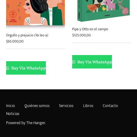
Pipa y Otto en el campo
$
125.000,00
Orgullo y prejuicio (Ya leo a)
$
65.000,00
Buy Via WhatsApp
Buy Via WhatsApp
Inicio
Quiénes somos
Servicios
Libros
Contacto
Noticias
Powered by
The Hanger
.