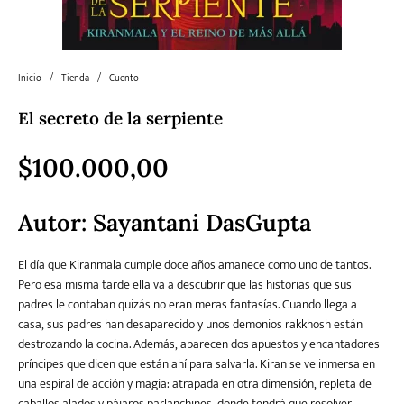
Literatura
Literatura juvenil
Pedagogía
Poesía
universal y Clásicos
Inicio
/
Tienda
/
Cuento
El secreto de la serpiente
Política
Sagas
Salud y Bienestar
Sin categorizar
$
100.000,00
Teatro
Varios
Young Adult
Autor: Sayantani DasGupta
El día que Kiranmala cumple doce años amanece como uno de tantos.
Pero esa misma tarde ella va a descubrir que las historias que sus
padres le contaban quizás no eran meras fantasías. Cuando llega a
casa, sus padres han desaparecido y unos demonios rakkhosh están
destrozando la cocina. Además, aparecen dos apuestos y encantadores
príncipes que dicen que están ahí para salvarla. Kiran se ve inmersa en
una espiral de acción y magia: atrapada en otra dimensión, repleta de
caballos alados y pájaros parlanchines, donde tendrá que resolver