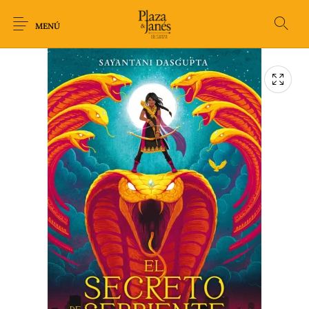
MENÚ
Novedades
Arqueología
Arte
Biografía
Ciencia
Crimen Thriller
Cuento
Ecolibros
Fantasía
Ficción
Filosofía
Gastronomía
Humor gráfico-
Historia
Horror
Literatura infantil
Comic