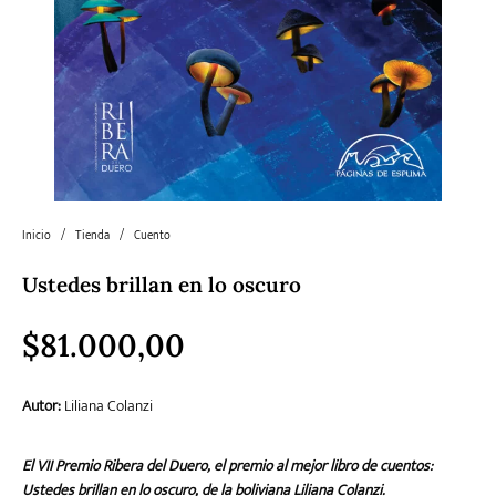
Literatura
Literatura juvenil
Pedagogía
Poesía
universal y Clásicos
Política
Sagas
Salud y Bienestar
Sin categorizar
Inicio
/
Tienda
/
Cuento
Teatro
Varios
Young Adult
Ustedes brillan en lo oscuro
$
81.000,00
Autor:
Liliana Colanzi
El VII Premio Ribera del Duero, el premio al mejor libro de cuentos:
Ustedes brillan en lo oscuro, de la boliviana Liliana Colanzi.