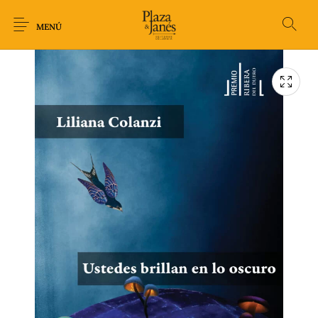
MENÚ
Novedades
Arqueología
Arte
Biografía
Ciencia
Crimen Thriller
Cuento
Ecolibros
Fantasía
Ficción
Filosofía
Gastronomía
Humor gráfico-
Historia
Horror
Literatura infantil
Comic