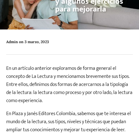
Literatura
Literatura juvenil
Pedagogía
Poesía
universal y Clásicos
Admin
on
3 marzo, 2023
Política
Sagas
Salud y Bienestar
Sin categorizar
En un artículo anterior exploramos de forma general el
Teatro
Varios
Young Adult
concepto de La Lectura y mencionamos brevemente sus tipos.
Entre ellos, definimos dos formas de acercarnos a la tipología
de la lectura: la lectura como proceso y por otro lado, la lectura
como experiencia.
En Plaza y Janés Editores Colombia, sabemos que te interesa el
mundo de la lectura, sus tipos, niveles y técnicas que puedan
ampliar tus conocimientos y mejorar tu experiencia de leer.