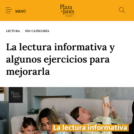
MENÚ
LECTURA
SIN CATEGORÍA
La lectura informativa y
Novedades
Arqueología
Arte
Biografía
algunos ejercicios para
mejorarla
Ciencia
Crimen Thriller
Cuento
Ecolibros
Fantasía
Ficción
Filosofía
Gastronomía
Humor gráfico-
Historia
Horror
Literatura infantil
Comic