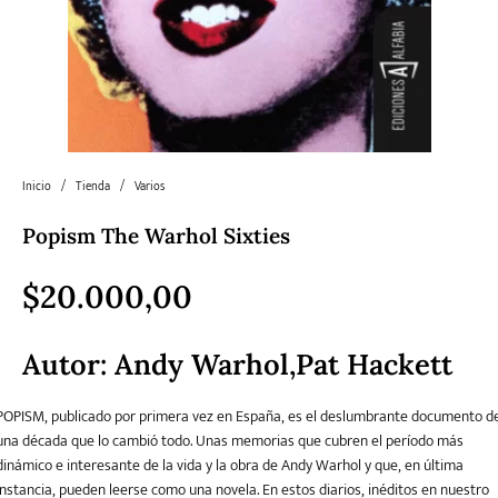
Literatura
Literatura juvenil
Pedagogía
Poesía
universal y Clásicos
Política
Sagas
Salud y Bienestar
Sin categorizar
Inicio
/
Tienda
/
Varios
Popism The Warhol Sixties
Teatro
Varios
Young Adult
$
20.000,00
Autor: Andy Warhol,Pat Hackett
POPISM, publicado por primera vez en España, es el deslumbrante documento d
una década que lo cambió todo. Unas memorias que cubren el período más
dinámico e interesante de la vida y la obra de Andy Warhol y que, en última
instancia, pueden leerse como una novela. En estos diarios, inéditos en nuestro