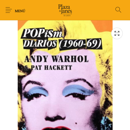
MENÚ
Novedades
Arqueología
Arte
Biografía
Ciencia
Crimen Thriller
Cuento
Ecolibros
Fantasía
Ficción
Filosofía
Gastronomía
Humor gráfico-
Historia
Horror
Literatura infantil
Comic