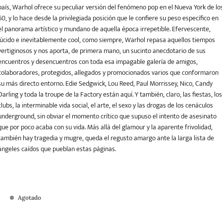
país, Warhol ofrece su peculiar versión del fenómeno pop en el Nueva York de lo
60, y lo hace desde la privilegiada posición que le confiere su peso específico en
el panorama artístico y mundano de aquella época irrepetible. Efervescente,
lúcido e inevitablemente cool, como siempre, Warhol repasa aquellos tiempos
vertiginosos y nos aporta, de primera mano, un sucinto anecdotario de sus
encuentros y desencuentros con toda esa impagable galería de amigos,
colaboradores, protegidos, allegados y promocionados varios que conformaron
su más directo entorno. Edie Sedgwick, Lou Reed, Paul Morrissey, Nico, Candy
Darling y toda la troupe de la Factory están aquí. Y también, claro, las fiestas, lo
clubs, la interminable vida social, el arte, el sexo y las drogas de los cenáculos
underground, sin obviar el momento crítico que supuso el intento de asesinato
que por poco acaba con su vida. Más allá del glamour y la aparente frivolidad,
también hay tragedia y mugre, queda el regusto amargo ante la larga lista de
ángeles caídos que pueblan estas páginas.
Agotado