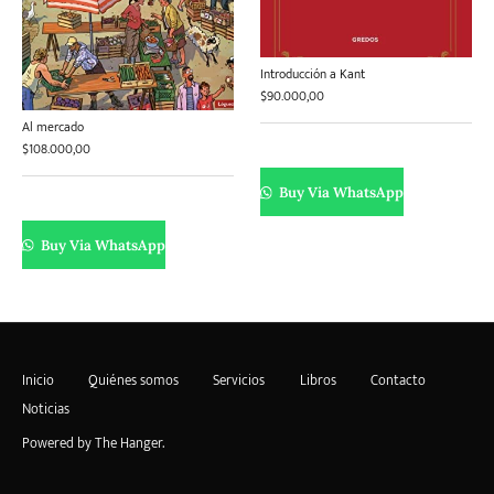
Introducción a Kant
$
90.000,00
Al mercado
$
108.000,00
Buy Via WhatsApp
Buy Via WhatsApp
Inicio
Quiénes somos
Servicios
Libros
Contacto
Noticias
Powered by
The Hanger
.