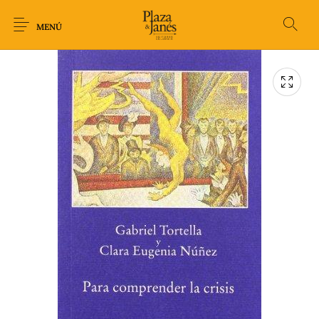
MENÚ
Novedades
Arqueología
Arte
Biografía
Ciencia
Crimen Thriller
Cuento
Ecolibros
Fantasía
Ficción
Filosofía
Gastronomía
Humor gráfico-
Historia
Horror
Literatura infantil
Comic