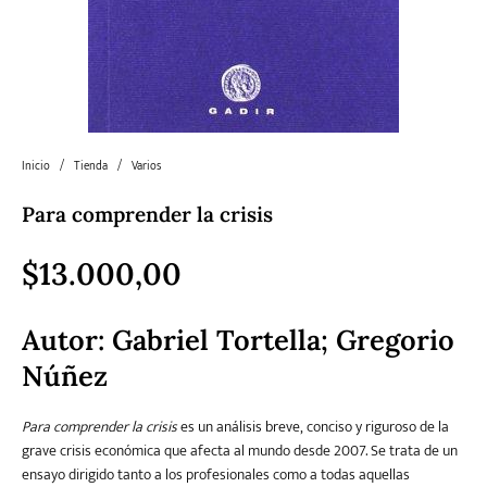
Literatura
Literatura juvenil
Pedagogía
Poesía
universal y Clásicos
Política
Sagas
Salud y Bienestar
Sin categorizar
Inicio
/
Tienda
/
Varios
Para comprender la crisis
Teatro
Varios
Young Adult
$
13.000,00
Autor:
Gabriel Tortella; Gregorio
Núñez
Para comprender la crisis
es un análisis breve, conciso y riguroso de la
grave crisis económica que afecta al mundo desde 2007. Se trata de un
ensayo dirigido tanto a los profesionales como a todas aquellas