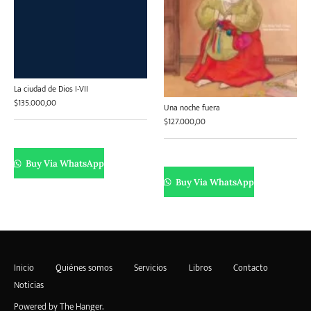
La ciudad de Dios I-VII
$
135.000,00
Una noche fuera
$
127.000,00
Buy Via WhatsApp
Buy Via WhatsApp
Inicio
Quiénes somos
Servicios
Libros
Contacto
Noticias
Powered by
The Hanger
.