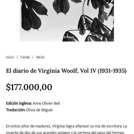
Literatura
Literatura juvenil
Pedagogía
Poesía
universal y Clásicos
Política
Sagas
Salud y Bienestar
Sin categorizar
Inicio
/
Tienda
/
Varios
Teatro
Varios
Young Adult
El diario de Virginia Woolf, Vol IV (1931-1935)
$
177.000,00
Edición inglesa:
Anne Olivier Bell
Traducción:
Olivia de Miguel
En estos años de madurez, Virginia logra afianzar su voz de escritora. La
muerte de dos de sus grandes amigos y la certeza del paso del tiempo