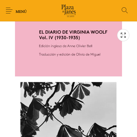
MENÚ
Novedades
Arqueología
Arte
Biografía
Ciencia
Crimen Thriller
Cuento
Ecolibros
Fantasía
Ficción
Filosofía
Gastronomía
Humor gráfico-
Historia
Horror
Literatura infantil
Comic