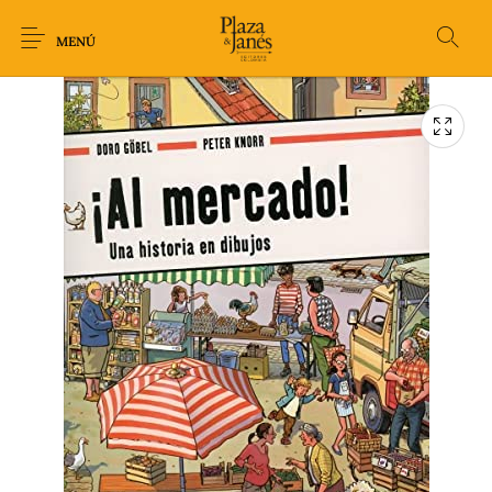
MENÚ
Novedades
Arqueología
Arte
Biografía
Ciencia
Crimen Thriller
Cuento
Ecolibros
Fantasía
Ficción
Filosofía
Gastronomía
Humor gráfico-
Historia
Horror
Literatura infantil
Comic