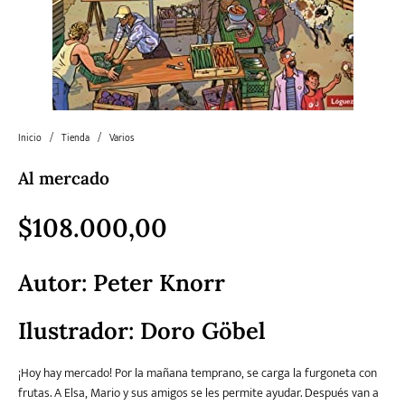
Literatura
Literatura juvenil
Pedagogía
Poesía
universal y Clásicos
Política
Sagas
Salud y Bienestar
Sin categorizar
Inicio
/
Tienda
/
Varios
Al mercado
Teatro
Varios
Young Adult
$
108.000,00
Autor: Peter Knorr
Ilustrador: Doro Göbel
¡Hoy hay mercado! Por la mañana temprano, se carga la furgoneta con
frutas. A Elsa, Mario y sus amigos se les permite ayudar. Después van a