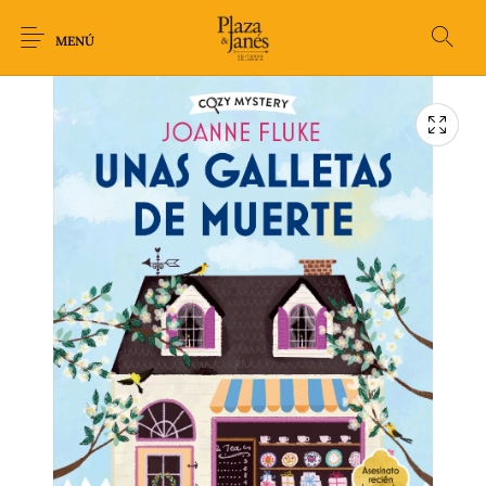
MENÚ
Novedades
Arqueología
Arte
Biografía
Ciencia
Crimen Thriller
Cuento
Ecolibros
Fantasía
Ficción
Filosofía
Gastronomía
Humor gráfico-
Historia
Horror
Literatura infantil
Comic