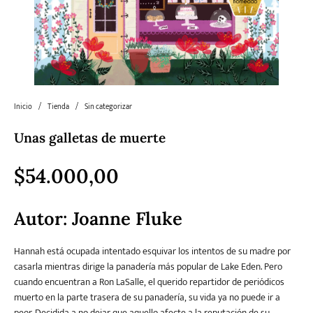
Literatura
Literatura juvenil
Pedagogía
Poesía
universal y Clásicos
Política
Sagas
Salud y Bienestar
Sin categorizar
Inicio
/
Tienda
/
Sin categorizar
Unas galletas de muerte
Teatro
Varios
Young Adult
$
54.000,00
Autor:
Joanne Fluke
Hannah está ocupada intentado esquivar los intentos de su madre por
casarla mientras dirige la panadería más popular de Lake Eden. Pero
cuando encuentran a Ron LaSalle, el querido repartidor de periódicos
muerto en la parte trasera de su panadería, su vida ya no puede ir a
peor. Decidida a no dejar que aquello afecte a la reputación de su