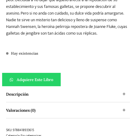
establecimiento y sus famosas galletas, se propone descubrir al
asesino. Pero si no anda con cuidado, su dulce vida podría amargarse.
Nadie te sirve un misterio tan delicioso y lleno de suspense como
Hannah Swensen, la heroína pelirroja repostera de Joanne Fluke, cuyas
galletas de jengibre son tan ácidas como sus réplicas.
Hay existencias
Unas galletas de muerte cantidad
Adquiere Este Libro
Descripción
Valoraciones (0)
SKU:
9788418933615
Categoría:
Sin categorizar