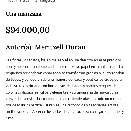
Inicio
/
Tienda
/
Sin categorizar
Una manzana
Literatura
Literatura juvenil
Pedagogía
Poesía
universal y Clásicos
$
94.000,00
Política
Sagas
Salud y Bienestar
Sin categorizar
Autor(a): Meritxell Duran
Las flores, los frutos, los animales y el sol, se dan cita en este precioso
libro y nos cuentan cómo cada uno cumple su papel en la naturaleza. Los
Teatro
Varios
Young Adult
pequeños aprenderán cómo todo se transforma gracias a la interacción
de todos, y conocerán de una manera delicada y poética los ciclos de la
vida. Su texto rimado con humor, sus delicados y bonitos bloques de
color, sus dibujos sencillos y elegantes y su tipografía de mayúsculas
convierten a este librito con esquinas redondeadas, en todo un mundo
por descubrir. Mertixell Duran es una reconocida y fascinante artista
multidisciplinar. Aprende los ciclos de la naturaleza con… ¡amor, humor y
rima!