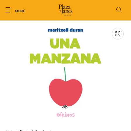
MENÚ
Novedades
Arqueología
Arte
Biografía
Ciencia
Crimen Thriller
Cuento
Ecolibros
Fantasía
Ficción
Filosofía
Gastronomía
Humor gráfico-
Historia
Horror
Literatura infantil
Comic