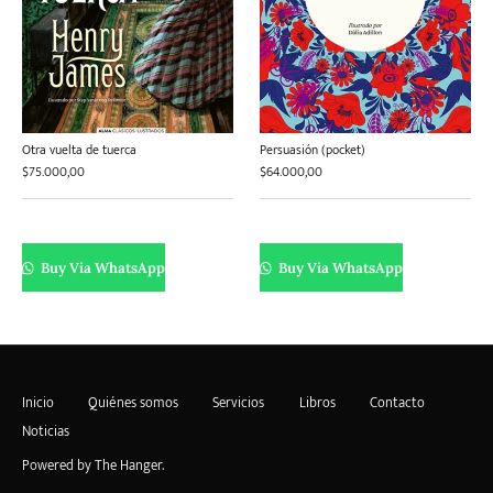
Otra vuelta de tuerca
Persuasión (pocket)
$
75.000,00
$
64.000,00
Buy Via WhatsApp
Buy Via WhatsApp
Inicio
Quiénes somos
Servicios
Libros
Contacto
Noticias
Powered by
The Hanger
.