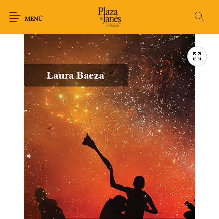
MENÚ
Novedades
Arqueología
Arte
Biografía
Ciencia
Crimen Thriller
Cuento
Ecolibros
Fantasía
Ficción
Filosofía
Gastronomía
Humor gráfico-
Historia
Horror
Literatura infantil
Comic