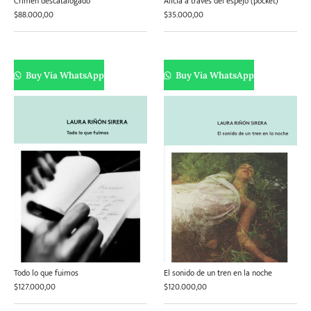
Crimen descatalogado
Alicia a través del espejo (pocket)
$
88.000,00
$
35.000,00
Buy Via WhatsApp
Buy Via WhatsApp
Todo lo que fuimos
El sonido de un tren en la noche
$
127.000,00
$
120.000,00