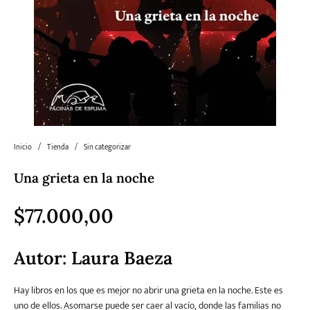
Literatura
Literatura juvenil
Pedagogía
Poesía
universal y Clásicos
Política
Sagas
Salud y Bienestar
Sin categorizar
Inicio
/
Tienda
/
Sin categorizar
Teatro
Varios
Young Adult
Una grieta en la noche
$
77.000,00
Autor:
Laura Baeza
Hay libros en los que es mejor no abrir una grieta en la noche. Este es
uno de ellos. Asomarse puede ser caer al vacío, donde las familias no