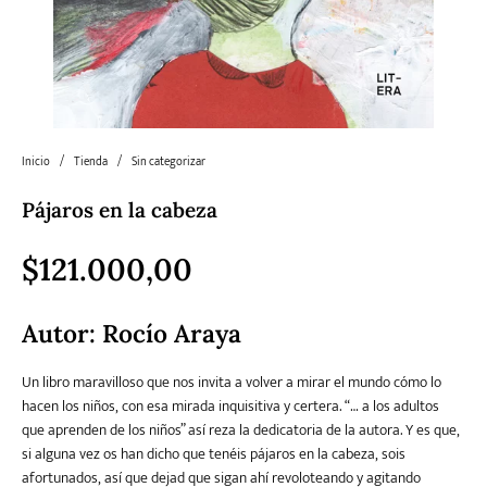
Literatura
Literatura juvenil
Pedagogía
Poesía
universal y Clásicos
Inicio
/
Tienda
/
Sin categorizar
Política
Sagas
Salud y Bienestar
Sin categorizar
Pájaros en la cabeza
Teatro
Varios
Young Adult
$
121.000,00
Autor: Rocío Araya
Un libro maravilloso que nos invita a volver a mirar el mundo cómo lo
hacen los niños, con esa mirada inquisitiva y certera. “… a los adultos
que aprenden de los niños” así reza la dedicatoria de la autora. Y es que,
si alguna vez os han dicho que tenéis pájaros en la cabeza, sois
afortunados, así que dejad que sigan ahí revoloteando y agitando