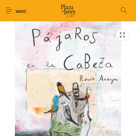
MENÚ
Novedades
Arqueología
Arte
Biografía
Ciencia
Crimen Thriller
Cuento
Ecolibros
Fantasía
Ficción
Filosofía
Gastronomía
Humor gráfico-
Historia
Horror
Literatura infantil
Comic