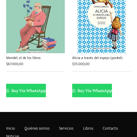
Mendel, el de los libros
Alicia a través del espejo (pocket)
$
67.000,00
$
35.000,00
Buy Via WhatsApp
Buy Via WhatsApp
Inicio
Quiénes somos
Servicios
Libros
Contacto
Noticias