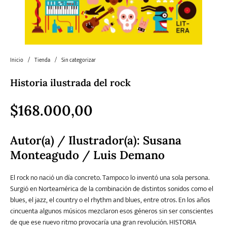
Literatura
Literatura juvenil
Pedagogía
Poesía
universal y Clásicos
Inicio
/
Tienda
/
Sin categorizar
Política
Sagas
Salud y Bienestar
Sin categorizar
Historia ilustrada del rock
$
168.000,00
Teatro
Varios
Young Adult
Autor(a) / Ilustrador(a): Susana
Monteagudo / Luis Demano
El rock no nació un día concreto. Tampoco lo inventó una sola persona.
Surgió en Norteamérica de la combinación de distintos sonidos como el
blues, el jazz, el country o el rhythm and blues, entre otros. En los años
cincuenta algunos músicos mezclaron esos géneros sin ser conscientes
de que ese nuevo ritmo provocaría una gran revolución. HISTORIA