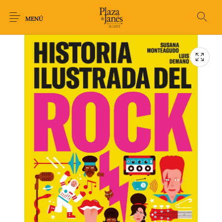
MENÚ
Novedades
Arqueología
Arte
Biografía
Ciencia
Crimen Thriller
Cuento
Ecolibros
Fantasía
Ficción
Filosofía
Gastronomía
Humor gráfico-
Historia
Horror
Literatura infantil
Comic