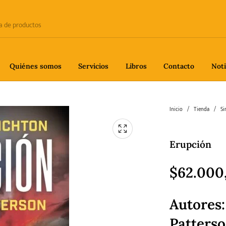
Quiénes somos
Servicios
Libros
Contacto
Noti
e
Biografía
Ciencia
Crime
Inicio
/
Tienda
/
Si
Erupción
fía
Gastronomía
Historia
H
$
62.000
Autores:
gía
Poesía
Política
Patters