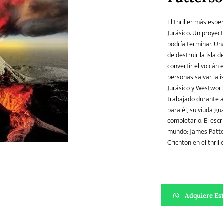
El thriller más espe
Jurásico. Un proyec
Teatro
Varios
Young Adult
podría terminar. Un
de destruir la isla 
convertir el volcán
personas salvar la 
Jurásico y Westworl
trabajado durante a
para él, su viuda g
completarlo. El escr
mundo: James Patter
Crichton en el thril
Erupción cantidad
Adquiere Est