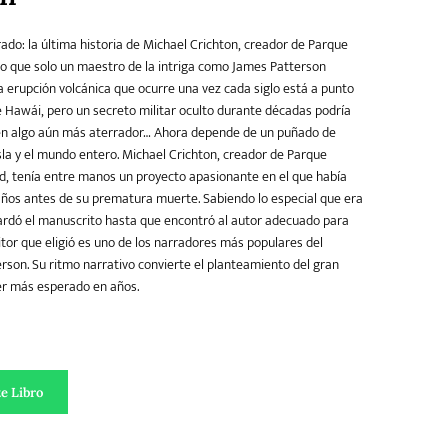
rado: la última historia de Michael Crichton, creador de Parque
to que solo un maestro de la intriga como James Patterson
a erupción volcánica que ocurre una vez cada siglo está a punto
de Hawái, pero un secreto militar oculto durante décadas podría
 en algo aún más aterrador… Ahora depende de un puñado de
isla y el mundo entero. Michael Crichton, creador de Parque
d, tenía entre manos un proyecto apasionante en el que había
ños antes de su prematura muerte. Sabiendo lo especial que era
uardó el manuscrito hasta que encontró al autor adecuado para
itor que eligió es uno de los narradores más populares del
son. Su ritmo narrativo convierte el planteamiento del gran
ler más esperado en años.
e Libro