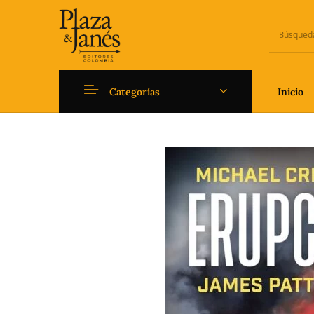
Categorías
Inicio
Novedades
Arqueología
Art
Fantasía
Ficción
Filoso
Literatura universal y
Literatura juvenil
Pedago
Clásicos