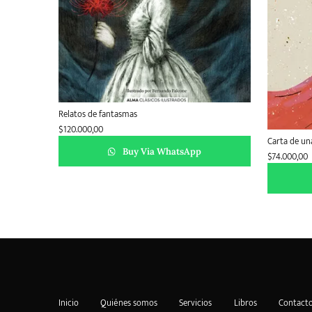
Relatos de fantasmas
$
120.000,00
Carta de un
Buy Via WhatsApp
$
74.000,00
Inicio
Quiénes somos
Servicios
Libros
Contact