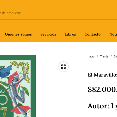
Quiénes somos
Servicios
Libros
Contacto
Noti
e
Biografía
Ciencia
Crime
Inicio
/
Tienda
/
Si
El Maravill
fía
Gastronomía
Historia
H
$
82.000
Autor: 
gía
Poesía
Política