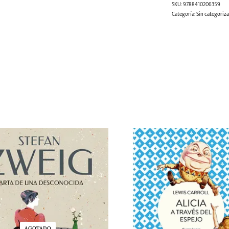
SKU:
9788410206359
Categoría:
Sin categoriza
AGOTADO