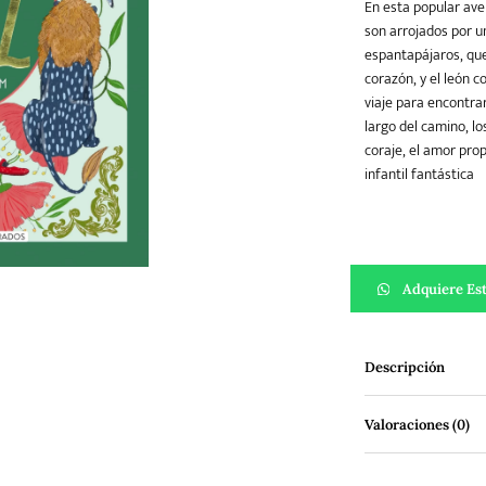
En esta popular ave
son arrojados por un
espantapájaros, que
Teatro
Varios
Young Adult
corazón, y el león 
viaje para encontra
largo del camino, l
coraje, el amor prop
infantil fantástica
El Maravilloso Ma
Adquiere Est
Descripción
Valoraciones (0)