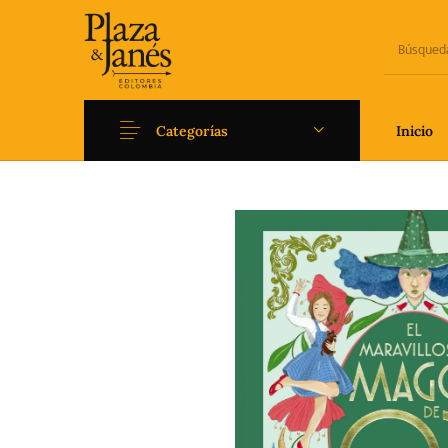
Categorías
Inicio
Novedades
Arqueología
Art
Fantasía
Ficción
Filoso
Literatura universal y
Literatura juvenil
Pedago
Clásicos