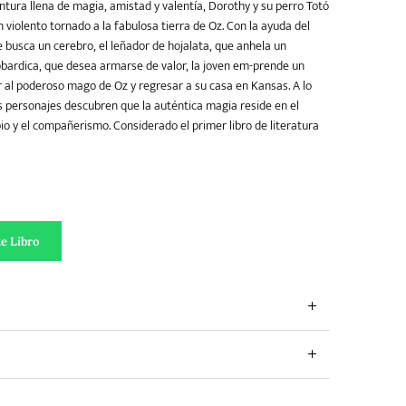
ntura llena de magia, amistad y valentía, Dorothy y su perro Totó
 violento tornado a la fabulosa tierra de Oz. Con la ayuda del
 busca un cerebro, el leñador de hojalata, que anhela un
cobardica, que desea armarse de valor, la joven em-prende un
r al poderoso mago de Oz y regresar a su casa en Kansas. A lo
os personajes descubren que la auténtica magia reside en el
io y el compañerismo. Considerado el primer libro de literatura
go de Oz cantidad
e Libro