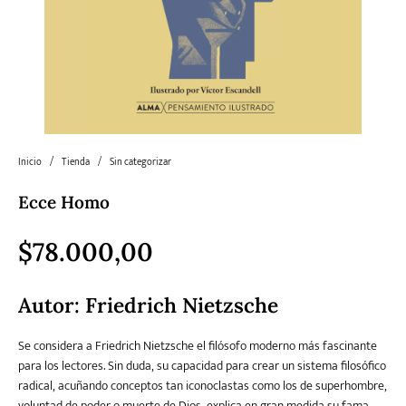
Literatura
Literatura juvenil
Pedagogía
Poesía
universal y Clásicos
Política
Sagas
Salud y Bienestar
Sin categorizar
Inicio
/
Tienda
/
Sin categorizar
Ecce Homo
Teatro
Varios
Young Adult
$
78.000,00
Autor: Friedrich Nietzsche
Se considera a Friedrich Nietzsche el filósofo moderno más fascinante
para los lectores. Sin duda, su capacidad para crear un sistema filosófico
radical, acuñando conceptos tan iconoclastas como los de superhombre,
voluntad de poder o muerte de Dios, explica en gran medida su fama.