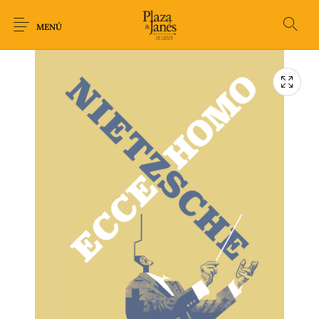
MENÚ
Novedades
Arqueología
Arte
Biografía
Ciencia
Crimen Thriller
Cuento
Ecolibros
Fantasía
Ficción
Filosofía
Gastronomía
Humor gráfico-
Historia
Horror
Literatura infantil
Comic