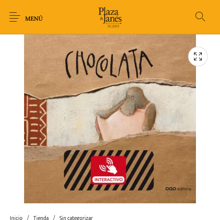
MENÚ
Novedades
Arqueología
Arte
Biografía
Ciencia
Crimen Thriller
Cuento
Ecolibros
Fantasía
Ficción
Filosofía
Gastronomía
Humor gráfico-
Historia
Horror
Literatura infantil
Comic
Inicio
/
Tienda
/
Sin categorizar