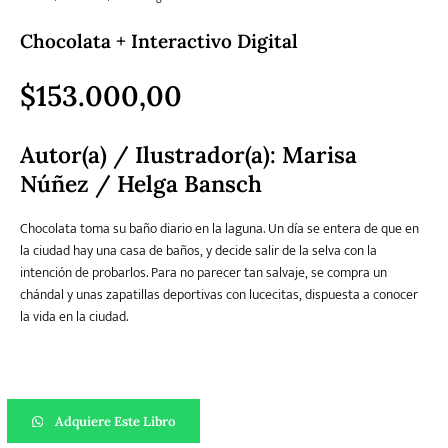
Chocolata + Interactivo Digital
Literatura
Literatura juvenil
Pedagogía
Poesía
universal y Clásicos
$
153.000,00
Autor(a) / Ilustrador(a): Marisa
Política
Sagas
Salud y Bienestar
Sin categorizar
Núñez / Helga Bansch
Chocolata toma su baño diario en la laguna. Un día se entera de que en
Teatro
Varios
Young Adult
la ciudad hay una casa de baños, y decide salir de la selva con la
intención de probarlos. Para no parecer tan salvaje, se compra un
chándal y unas zapatillas deportivas con lucecitas, dispuesta a conocer
la vida en la ciudad.
Chocolata + Interactivo Digital cantidad
Adquiere Este Libro