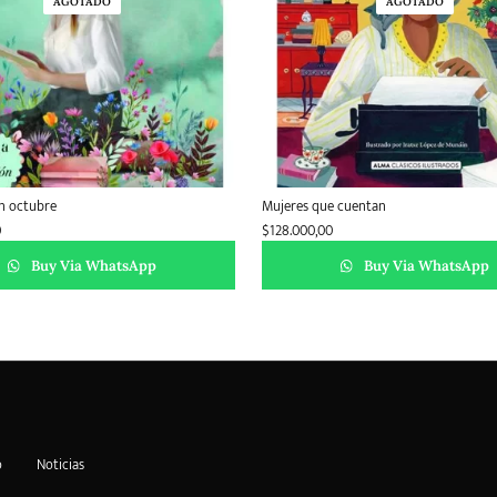
AGOTADO
AGOTADO
n octubre
Mujeres que cuentan
0
$
128.000,00
Buy Via WhatsApp
Buy Via WhatsApp
o
Noticias