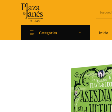
Categorías
Inicio
Novedades
Arqueología
Art
Fantasía
Ficción
Filoso
Literatura universal y
Literatura juvenil
Pedago
Clásicos