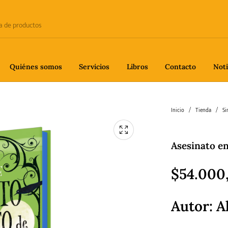
Quiénes somos
Servicios
Libros
Contacto
Noti
e
Biografía
Ciencia
Crime
Inicio
/
Tienda
/
Si
Asesinato en
fía
Gastronomía
Historia
H
$
54.000
Autor: A
gía
Poesía
Política