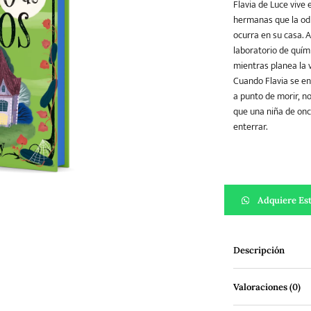
Flavia de Luce vive
hermanas que la odia
ocurra en su casa. A
Teatro
Varios
Young Adult
laboratorio de quími
mientras planea la
Cuando Flavia se en
a punto de morir, n
que una niña de onc
enterrar.
Asesinato en el hu
Adquiere Est
Descripción
Valoraciones (0)