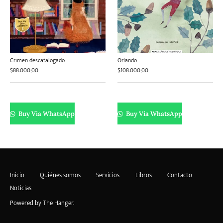
Crimen descatalogado
Orlando
$
88.000,00
$
108.000,00
Buy Via WhatsApp
Buy Via WhatsApp
Inicio
Quiénes somos
Servicios
Libros
Contacto
Noticias
Powered by
The Hanger
.