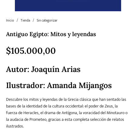
Literatura
Literatura juvenil
Pedagogía
Poesía
Inicio
/
Tienda
/
Sin categorizar
universal y Clásicos
Antiguo Egipto: Mitos y leyendas
Política
Sagas
Salud y Bienestar
Sin categorizar
$
105.000,00
Autor: Joaquín Arias
Teatro
Varios
Young Adult
Ilustrador: Amanda Mijangos
Descubre los mitos y leyendas de la Grecia clásica que han sentado las
bases de la identidad de la cultura occidental: el poder de Zeus, la
fuerza de Heracles, el drama de Antígona, la voracidad del Minotauro o
la audacia de Prometeo, gracias a esta completa selección de relatos
ilustrados.