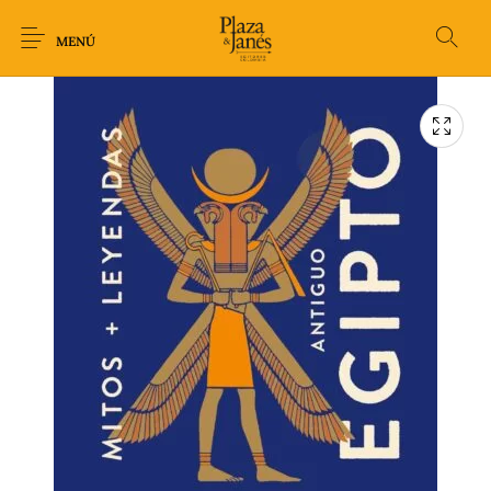
MENÚ
Novedades
Arqueología
Arte
Biografía
Ciencia
Crimen Thriller
Cuento
Ecolibros
Fantasía
Ficción
Filosofía
Gastronomía
Humor gráfico-
Historia
Horror
Literatura infantil
Comic