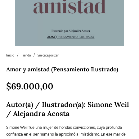
Literatura
Literatura juvenil
Pedagogía
Poesía
universal y Clásicos
Política
Sagas
Salud y Bienestar
Sin categorizar
Inicio
/
Tienda
/
Sin categorizar
Amor y amistad (Pensamiento Ilustrado)
Teatro
Varios
Young Adult
$
69.000,00
Autor(a) / Ilustrador(a): Simone Weil
/ Alejandra Acosta
Simone Weil fue una mujer de hondas convicciones, cuya profunda
confianza en el ser humano la aproximó al misticismo. En ese mar de