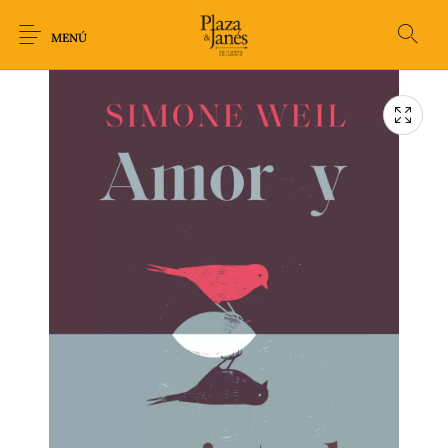
MENÚ
Novedades
Arqueología
Arte
Biografía
Ciencia
Crimen Thriller
Cuento
Ecolibros
Fantasía
Ficción
Filosofía
Gastronomía
Humor gráfico-
Historia
Horror
Literatura infantil
Comic