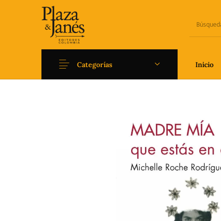
Categorías
Inicio
Novedades
Arqueología
Art
Fantasía
Ficción
Filoso
Literatura universal y
Literatura juvenil
Pedago
Clásicos