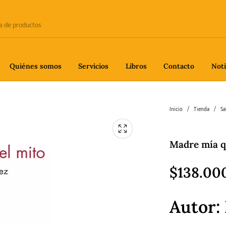
Quiénes somos
Servicios
Libros
Contacto
Noti
e
Biografía
Ciencia
Crime
Inicio
/
Tienda
/
Sa
Madre mía qu
fía
Gastronomía
Historia
H
$
138.00
Autor:
gía
Poesía
Política