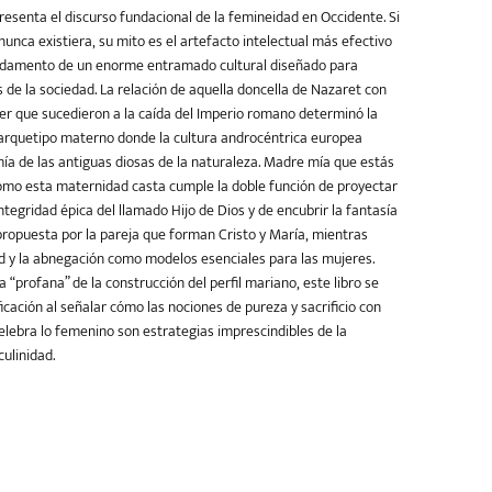
resenta el discurso fundacional de la femineidad en Occidente. Si
nunca existiera, su mito es el artefacto intelectual más efectivo
fundamento de un enorme entramado cultural diseñado para
s de la sociedad. La relación de aquella doncella de Nazaret con
er que sucedieron a la caída del Imperio romano determinó la
arquetipo materno donde la cultura androcéntrica europea
a de las antiguas diosas de la naturaleza. Madre mía que estás
ómo esta maternidad casta cumple la doble función de proyectar
ntegridad épica del llamado Hijo de Dios y de encubrir la fantasía
 propuesta por la pareja que forman Cristo y María, mientras
d y la abnegación como modelos esenciales para las mujeres.
 “profana” de la construcción del perfil mariano, este libro se
cación al señalar cómo las nociones de pureza y sacrificio con
celebra lo femenino son estrategias imprescindibles de la
ulinidad.