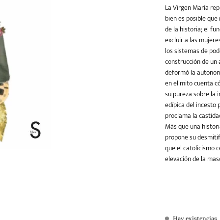
La Virgen María rep
bien es posible que 
de la historia; el 
Teatro
Varios
Young Adult
excluir a las mujere
los sistemas de pod
construcción de un 
deformó la autonomí
en el mito cuenta c
su pureza sobre la i
edípica del incesto
proclama la castida
Más que una historia
propone su desmitifi
que el catolicismo 
elevación de la masc
Hay existencias