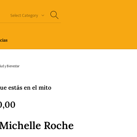
Select Category
cias
n Thriller
Cuento
Ecolibros
lud y Bienestar
e estás en el mito
orror
Humor gráfico-Comic
Literatura infantil
0,00
Michelle Roche
Sagas
Salud y Bienestar
Sin categorizar