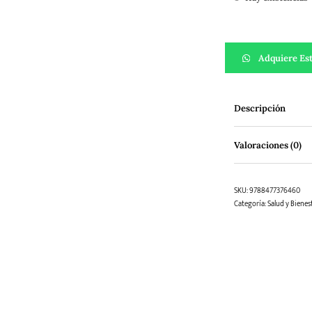
Madre mía que est
Adquiere Est
Descripción
Valoraciones (0)
SKU:
9788477376460
Categoría:
Salud y Bienes