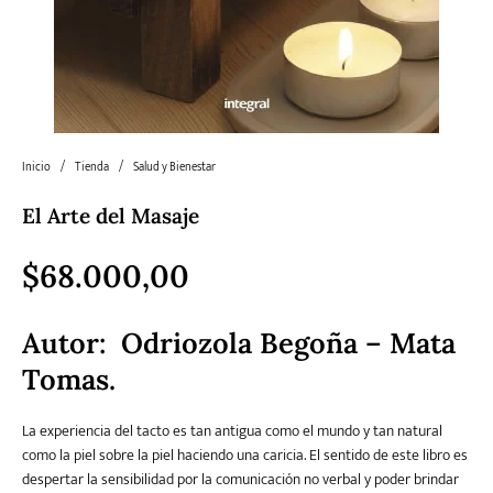
Literatura
Literatura juvenil
Pedagogía
Poesía
universal y Clásicos
Política
Sagas
Salud y Bienestar
Sin categorizar
Inicio
/
Tienda
/
Salud y Bienestar
El Arte del Masaje
Teatro
Varios
Young Adult
$
68.000,00
Autor:
Odriozola Begoña – Mata
Tomas.
La experiencia del tacto es tan antigua como el mundo y tan natural
como la piel sobre la piel haciendo una caricia. El sentido de este libro es
despertar la sensibilidad por la comunicación no verbal y poder brindar