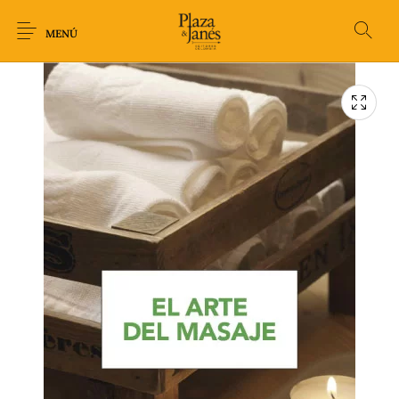
MENÚ
Novedades
Arqueología
Arte
Biografía
Ciencia
Crimen Thriller
Cuento
Ecolibros
Fantasía
Ficción
Filosofía
Gastronomía
Humor gráfico-
Historia
Horror
Literatura infantil
Comic