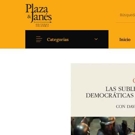
Categorías
Inicio
Novedades
Arqueología
Art
Fantasía
Ficción
Filoso
Literatura universal y
Literatura juvenil
Pedago
Clásicos