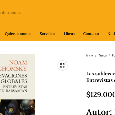
Quiénes somos
Servicios
Libros
Contacto
Noti
e
Biografía
Ciencia
Crime
Inicio
/
Tienda
/
Po
Las sublevac
fía
Gastronomía
Historia
H
Entrevistas
$
129.00
gía
Poesía
Política
Autor: