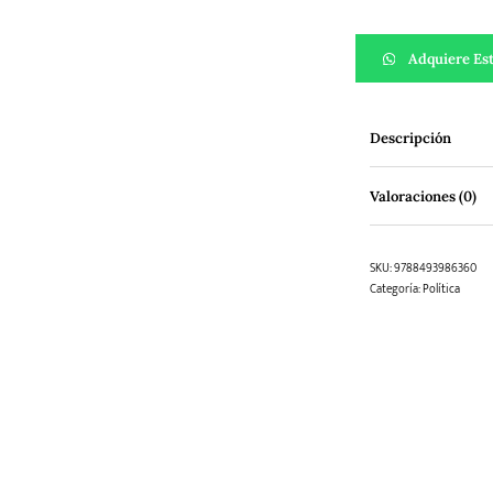
Las sublevaciones
Adquiere Est
Descripción
Valoraciones (0)
SKU:
9788493986360
Categoría:
Política