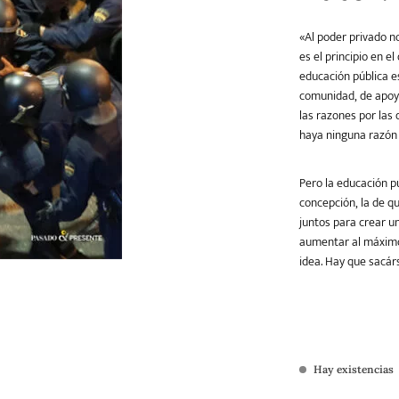
«Al poder privado n
es el principio en 
Teatro
Varios
Young Adult
educación pública e
comunidad, de apoyo
las razones por las
haya ninguna razón
Pero la educación pú
concepción, la de q
juntos para crear u
aumentar al máximo 
idea. Hay que sacár
Hay existencias