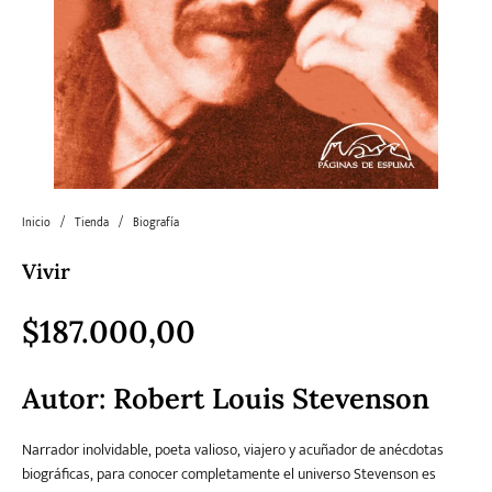
Literatura
Literatura juvenil
Pedagogía
Poesía
universal y Clásicos
Política
Sagas
Salud y Bienestar
Sin categorizar
Inicio
/
Tienda
/
Biografía
Teatro
Varios
Young Adult
Vivir
$
187.000,00
Autor:
Robert Louis Stevenson
Narrador inolvidable, poeta valioso, viajero y acuñador de anécdotas
biográficas, para conocer completamente el universo Stevenson es