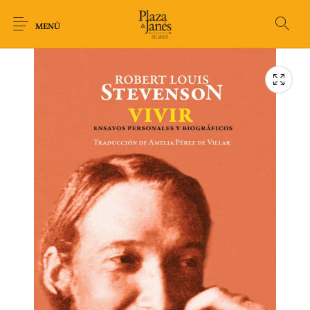
MENÚ
Novedades
Arqueología
Arte
Biografía
Ciencia
Crimen Thriller
Cuento
Ecolibros
Fantasía
Ficción
Filosofía
Gastronomía
Humor gráfico-
Historia
Horror
Literatura infantil
Comic