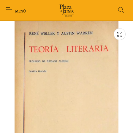
MENÚ
Novedades
Arqueología
Arte
Biografía
Ciencia
Crimen Thriller
Cuento
Ecolibros
Fantasía
Ficción
Filosofía
Gastronomía
Humor gráfico-
Historia
Horror
Literatura infantil
Comic