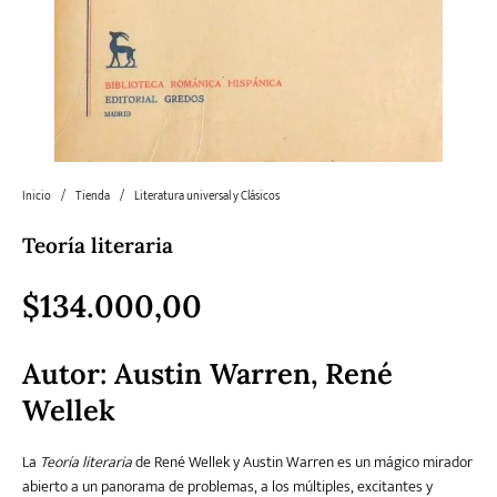
Literatura
Literatura juvenil
Pedagogía
Poesía
universal y Clásicos
Política
Sagas
Salud y Bienestar
Sin categorizar
Inicio
/
Tienda
/
Literatura universal y Clásicos
Teoría literaria
Teatro
Varios
Young Adult
$
134.000,00
Autor:
Austin Warren, René
Wellek
La
Teoría literaria
de René Wellek y Austin Warren es un mágico mirador
abierto a un panorama de problemas, a los múltiples, excitantes y