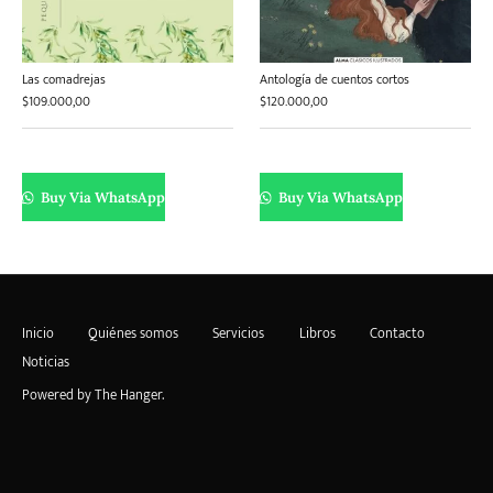
Las comadrejas
Antología de cuentos cortos
$
109.000,00
$
120.000,00
Buy Via WhatsApp
Buy Via WhatsApp
Inicio
Quiénes somos
Servicios
Libros
Contacto
Noticias
Powered by
The Hanger
.