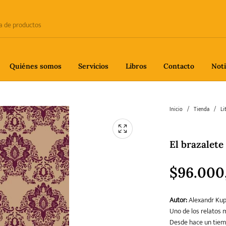
Quiénes somos
Servicios
Libros
Contacto
Noti
e
Biografía
Ciencia
Crime
Inicio
/
Tienda
/
Li
El brazalete
fía
Gastronomía
Historia
H
$
96.000
Autor:
Alexandr Kup
gía
Poesía
Política
Uno de los relatos m
Desde hace un tiem