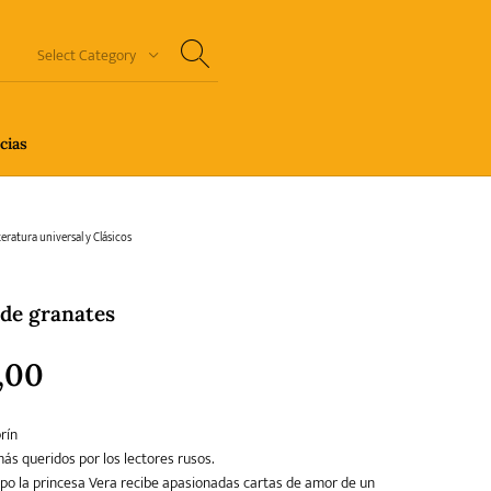
Select Category
cias
n Thriller
Cuento
Ecolibros
teratura universal y Clásicos
 de granates
orror
Humor gráfico-Comic
Literatura infantil
,00
rín
Sagas
Salud y Bienestar
Sin categorizar
ás queridos por los lectores rusos.
po la princesa Vera recibe apasionadas cartas de amor de un