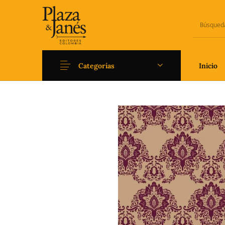
Categorías
Inicio
Novedades
Arqueología
Art
Fantasía
Ficción
Filoso
Literatura universal y
Literatura juvenil
Pedago
Clásicos