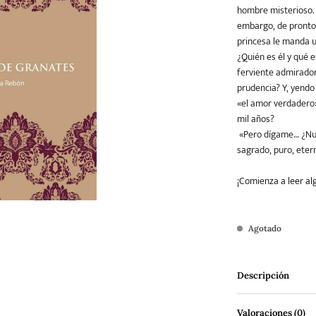
hombre misterioso. 
embargo, de pronto 
princesa le manda u
Teatro
Varios
Young Adult
¿Quién es él y qué 
ferviente admirador 
prudencia? Y, yendo
«el amor verdadero»
mil años?
«Pero dígame… ¿Nun
sagrado, puro, ete
¡Comienza a leer al
Agotado
Descripción
Valoraciones (0)