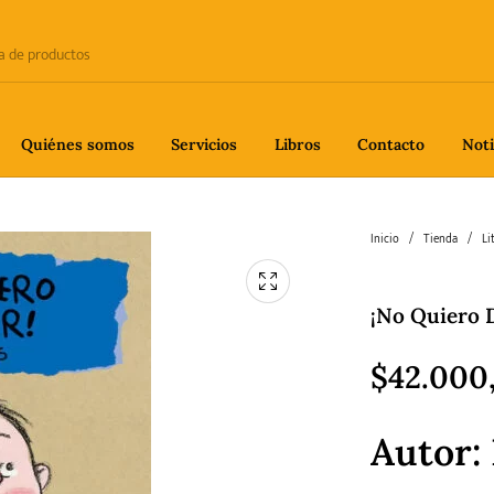
Quiénes somos
Servicios
Libros
Contacto
Noti
e
Biografía
Ciencia
Crime
Inicio
/
Tienda
/
Li
¡No Quiero 
fía
Gastronomía
Historia
H
$
42.000
Autor:
gía
Poesía
Política