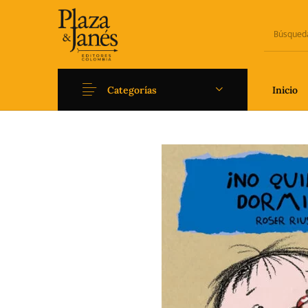
Categorías
Inicio
Novedades
Arqueología
Art
Fantasía
Ficción
Filoso
Literatura universal y
Literatura juvenil
Pedago
Clásicos