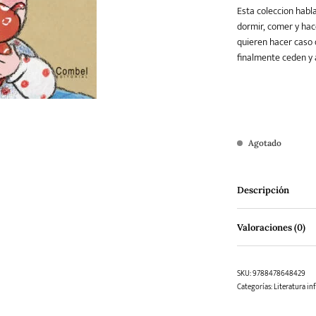
Esta coleccion habla
dormir, comer y hace
quieren hacer caso 
Teatro
Varios
Young Adult
finalmente ceden y
Agotado
Descripción
Valoraciones (0)
SKU:
9788478648429
Categorías:
Literatura inf