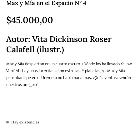
Max y Mía en el Espacio Nº 4
Literatura
$
45.000,00
Literatura juvenil
Pedagogía
Poesía
universal y Clásicos
Autor:
Vita Dickinson Roser
Política
Sagas
Salud y Bienestar
Sin categorizar
Calafell (ilustr.)
Max y Mía despiertan en un cuarto oscuro. ¿Dónde los ha llevado Yellow
Van? Ahí hay unas lucecitas… son estrellas. Y planetas, y… Max y Mía
Teatro
Varios
Young Adult
pensaban que en el Universo no había nada más. ¿Qué aventura vivirán
nuestros amigos?
Hay existencias
Max y Mía en el Espacio Nº 4 cantidad