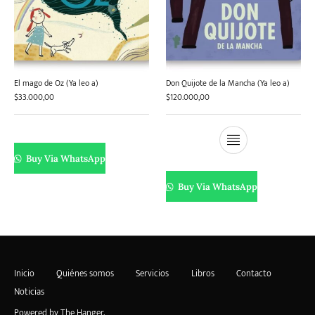
El mago de Oz (Ya leo a)
Don Quijote de la Mancha (Ya leo a)
$
33.000,00
$
120.000,00
Buy Via WhatsApp
Buy Via WhatsApp
Inicio
Quiénes somos
Servicios
Libros
Contacto
Noticias
Powered by
The Hanger
.