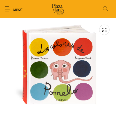
MENÚ
Novedades
Arqueología
Arte
Biografía
Ciencia
Crimen Thriller
Cuento
Ecolibros
Fantasía
Ficción
Filosofía
Gastronomía
Humor gráfico-
Historia
Horror
Literatura infantil
Comic