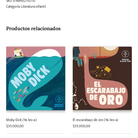
SKU:
9788492750733
Categoría:
Literatura infantil
Productos relacionados
Moby Dick (Ya leo a)
El escarabajo de oro (Ya leo a)
$
33.000,00
$
33.000,00