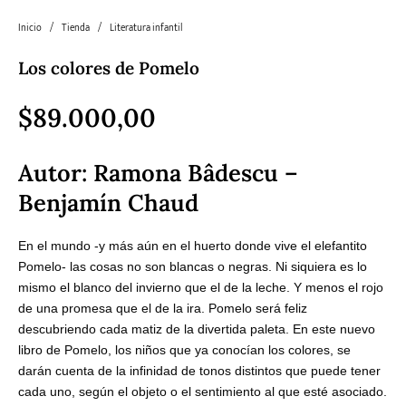
Inicio
/
Tienda
/
Literatura infantil
Literatura
Literatura juvenil
Pedagogía
Poesía
universal y Clásicos
Los colores de Pomelo
$
89.000,00
Política
Sagas
Salud y Bienestar
Sin categorizar
Autor:
Ramona Bâdescu –
Benjamín Chaud
Teatro
Varios
Young Adult
En el mundo -y más aún en el huerto donde vive el elefantito
Pomelo- las cosas no son blancas o negras. Ni siquiera es lo
mismo el blanco del invierno que el de la leche. Y menos el rojo
de una promesa que el de la ira. Pomelo será feliz
descubriendo cada matiz de la divertida paleta. En este nuevo
libro de Pomelo, los niños que ya conocían los colores, se
darán cuenta de la infinidad de tonos distintos que puede tener
cada uno, según el objeto o el sentimiento al que esté asociado.