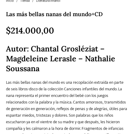
Inicio
/
Tienda
/
Literatura infantil
Las más bellas nanas del mundo+CD
Literatura
Literatura juvenil
Pedagogía
Poesía
universal y Clásicos
$
214.000,00
Política
Sagas
Salud y Bienestar
Sin categorizar
Autor:
Chantal Grosléziat –
Magdeleine Lerasle – Nathalie
Soussana
Teatro
Varios
Young Adult
Las más bellas nanas del mundo es una recopilación extraída en parte
de seis libros-disco de la colección Canciones infantiles del mundo. La
nana representa el primer encuentro del bebé con los juegos
relacionados con la palabra y la música. Cantos amorosos, transmitidos
de generación en generación, reflejos de penas y de alegrías, útiles para
espantar miedos, tristezas y dolores. Son palabras que los niños
escucharon ya en el vientre de su madre y que después, les hicieron
compañía y les calmaron a la hora de dormir. Fragmentos de infancias