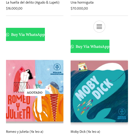
La huella del delito (Agudo & Lupeti)
Una hormiguita
$
16.000,00
$
70.000,00
Buy Via WhatsApp
Buy Via WhatsApp
AGOTADO
Romeo y Julieta (Ya leo a)
Moby Dick (Ya leo a)