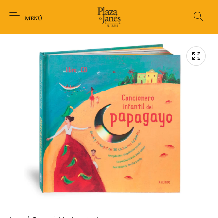
MENÚ
Novedades
Arqueología
Arte
Biografía
Ciencia
Crimen Thriller
Cuento
Ecolibros
Fantasía
Ficción
Filosofía
Gastronomía
Humor gráfico-
Historia
Horror
Literatura infantil
Comic