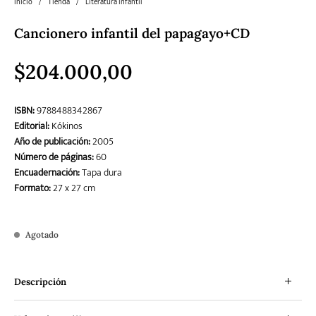
Inicio
/
Tienda
/
Literatura infantil
Cancionero infantil del papagayo+CD
Literatura
Literatura juvenil
Pedagogía
Poesía
universal y Clásicos
$
204.000,00
Política
Sagas
Salud y Bienestar
Sin categorizar
ISBN:
9788488342867
Editorial:
Kókinos
Año de publicación:
2005
Número de páginas:
60
Teatro
Varios
Young Adult
Encuadernación:
Tapa dura
Formato:
27 x 27 cm
Agotado
Descripción