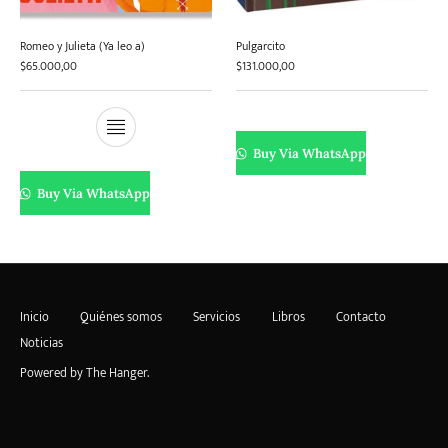
Romeo y Julieta (Ya leo a)
Pulgarcito
$
65.000,00
$
131.000,00
Buy Via WhatsApp
Buy Via WhatsApp
Inicio
Quiénes somos
Servicios
Libros
Contacto
Noticias
Powered by
The Hanger
.