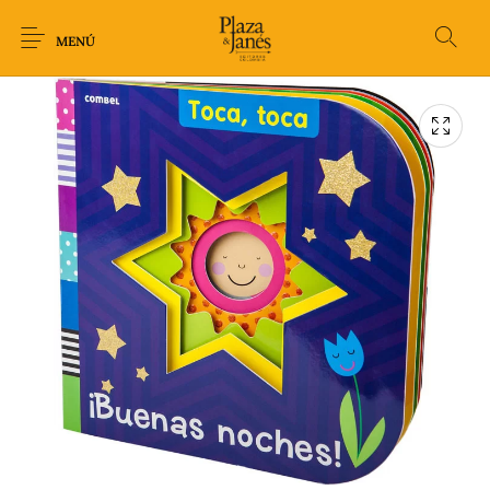
MENÚ
Novedades
Arqueología
Arte
Biografía
Ciencia
Crimen Thriller
Cuento
Ecolibros
Fantasía
Ficción
Filosofía
Gastronomía
Humor gráfico-
Historia
Horror
Literatura infantil
Comic