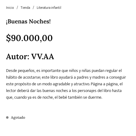
Inicio
/
Tienda
/
Literatura infantil
Literatura
Literatura juvenil
Pedagogía
Poesía
¡Buenas Noches!
universal y Clásicos
$
90.000,00
Política
Sagas
Salud y Bienestar
Sin categorizar
Autor:
VV.AA
Desde pequeños, es importante que niños y niñas puedan regular el
Teatro
Varios
Young Adult
hábito de acostarse; este libro ayudará a padres y madres a conseguir
este propósito de un modo agradable y atractivo. Página a página, el
lector deberá dar las buenas noches a los personajes del libro hasta
que, cuando ya es de noche, el bebé también se duerme.
Agotado