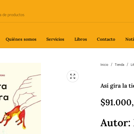
Quiénes somos
Servicios
Libros
Contacto
Noti
e
Biografía
Ciencia
Crime
Inicio
/
Tienda
/
Li
Así gira la t
fía
Gastronomía
Historia
H
$
91.000
Autor:
gía
Poesía
Política