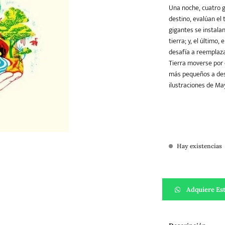
Una noche, cuatro g
destino, evalúan el 
gigantes se instalan.
Teatro
Varios
Young Adult
tierra; y, el último, 
desafía a reemplaza
Tierra moverse por e
más pequeños a desc
ilustraciones de Ma
Hay existencias
Así gira la tierra 
Adquiere Est