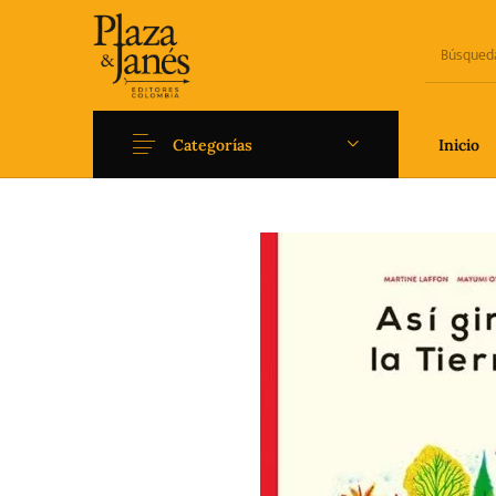
Categorías
Inicio
Novedades
Arqueología
Art
Fantasía
Ficción
Filoso
Literatura universal y
Literatura juvenil
Pedago
Clásicos