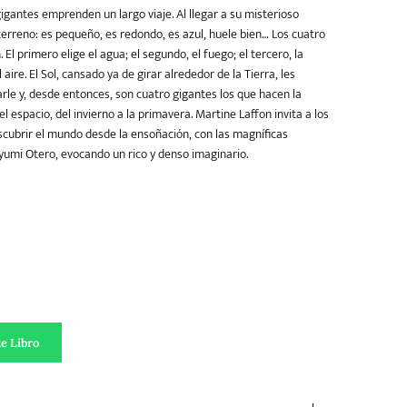
igantes emprenden un largo viaje. Al llegar a su misterioso
terreno: es pequeño, es redondo, es azul, huele bien… Los cuatro
 El primero elige el agua; el segundo, el fuego; el tercero, la
el aire. El Sol, cansado ya de girar alrededor de la Tierra, les
rle y, desde entonces, son cuatro gigantes los que hacen la
l espacio, del invierno a la primavera. Martine Laffon invita a los
ubrir el mundo desde la ensoñación, con las magníficas
yumi Otero, evocando un rico y denso imaginario.
cantidad
e Libro