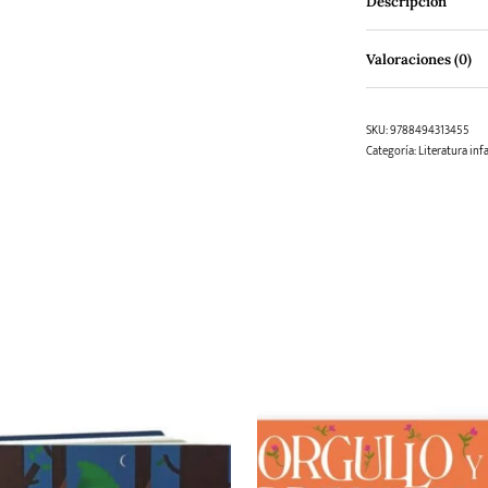
Descripción
Valoraciones (0)
SKU:
9788494313455
Categoría:
Literatura infa