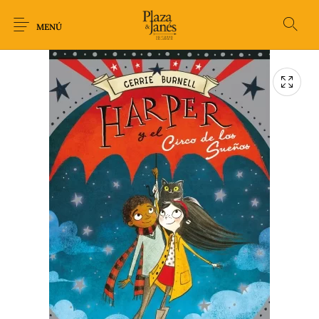
MENÚ
Novedades
Arqueología
Arte
Biografía
Ciencia
Crimen Thriller
Cuento
Ecolibros
Fantasía
Ficción
Filosofía
Gastronomía
Humor gráfico-
Historia
Horror
Literatura infantil
Comic