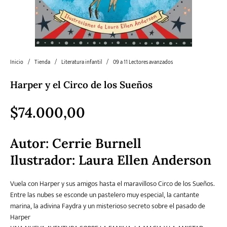
Literatura
Literatura juvenil
Pedagogía
Poesía
universal y Clásicos
Inicio
/
Tienda
/
Literatura infantil
/
09 a 11 Lectores avanzados
Política
Sagas
Salud y Bienestar
Sin categorizar
Harper y el Circo de los Sueños
$
74.000,00
Teatro
Varios
Young Adult
Autor: Cerrie Burnell
Ilustrador: Laura Ellen Anderson
Vuela con Harper y sus amigos hasta el maravilloso Circo de los Sueños.
Entre las nubes se esconde un pastelero muy especial, la cantante
marina, la adivina Faydra y un misterioso secreto sobre el pasado de
Harper