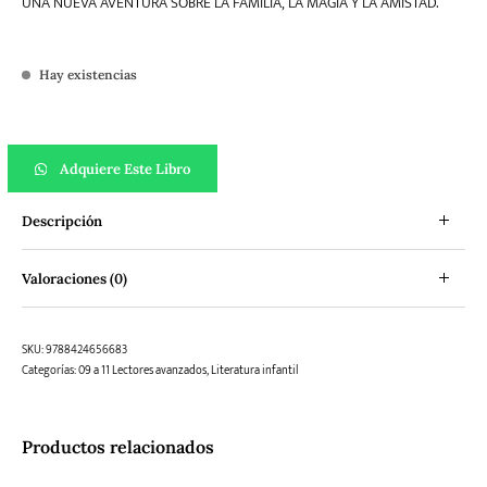
UNA NUEVA AVENTURA SOBRE LA FAMILIA, LA MAGIA Y LA AMISTAD.
Hay existencias
Harper y el Circo de los Sueños cantidad
Adquiere Este Libro
Descripción
Valoraciones (0)
SKU:
9788424656683
Categorías:
09 a 11 Lectores avanzados
,
Literatura infantil
Productos relacionados