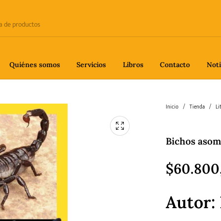
Quiénes somos
Servicios
Libros
Contacto
Noti
e
Biografía
Ciencia
Crime
Inicio
/
Tienda
/
Li
Bichos asom
fía
Gastronomía
Historia
H
$
60.800
Autor:
gía
Poesía
Política