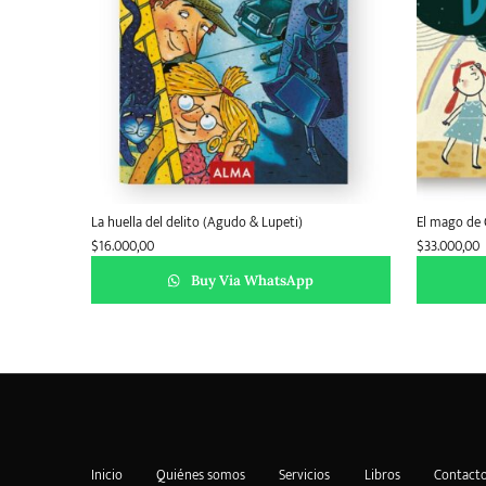
La huella del delito (Agudo & Lupeti)
El mago de O
$
16.000,00
$
33.000,00
Buy Via WhatsApp
Inicio
Quiénes somos
Servicios
Libros
Contact