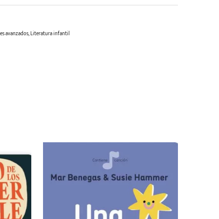
res avanzados
,
Literatura infantil