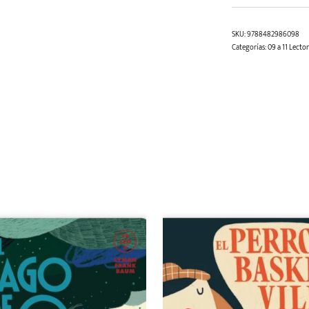
SKU:
9788482986098
Categorías:
09 a 11 Lecto