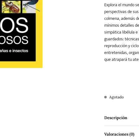
Explora el mundo se
perspectivas de sus 
colmena, además de
Teatro
Varios
Young Adult
mínimos detalles de 
simpática libélula e
guardados: técnicas
reproducción y ciclo
entretenidas, organ
que atrapará tu ate
Agotado
Descripción
Valoraciones (0)