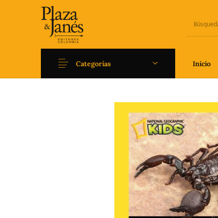
Categorías
Inicio
Novedades
Arqueología
Art
Fantasía
Ficción
Filoso
Literatura universal y
Literatura juvenil
Pedago
Clásicos