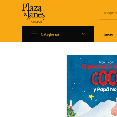
Categorías
Inicio
Novedades
Arqueología
Art
Fantasía
Ficción
Filoso
Literatura universal y
Literatura juvenil
Pedago
Clásicos