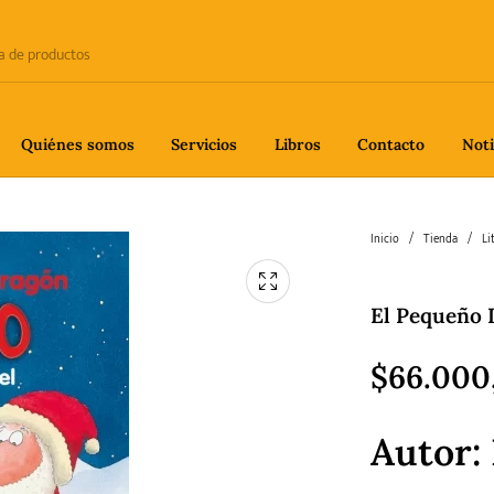
Quiénes somos
Servicios
Libros
Contacto
Noti
e
Biografía
Ciencia
Crime
Inicio
/
Tienda
/
Li
El Pequeño 
fía
Gastronomía
Historia
H
$
66.000
Autor:
gía
Poesía
Política