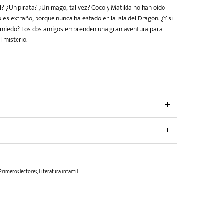
? ¿Un pirata? ¿Un mago, tal vez? Coco y Matilda no han oído
o es extraño, porque nunca ha estado en la isla del Dragón. ¿Y si
n miedo? Los dos amigos emprenden una gran aventura para
l misterio.
Primeros lectores
,
Literatura infantil