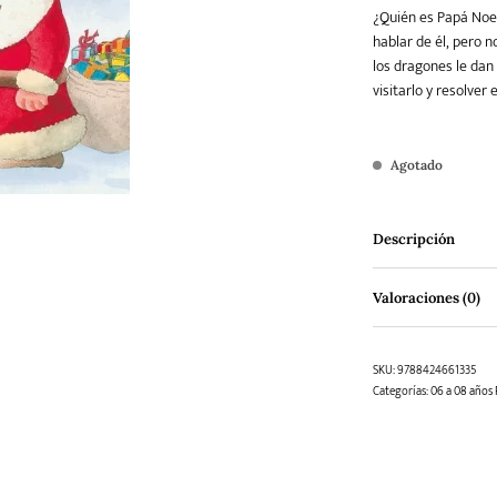
¿Quién es Papá Noel
hablar de él, pero n
los dragones le da
Teatro
Varios
Young Adult
visitarlo y resolver e
Agotado
Descripción
Valoraciones (0)
SKU:
9788424661335
Categorías:
06 a 08 años 