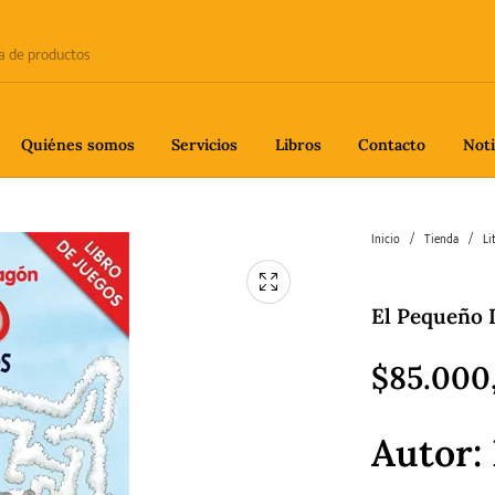
Quiénes somos
Servicios
Libros
Contacto
Noti
e
Biografía
Ciencia
Crime
Inicio
/
Tienda
/
Li
El Pequeño 
fía
Gastronomía
Historia
H
$
85.000
Autor:
gía
Poesía
Política