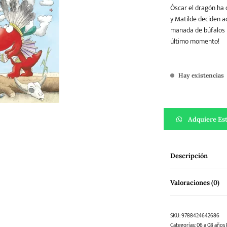
Óscar el dragón ha 
y Matilde deciden ac
manada de búfalos le
Teatro
Varios
Young Adult
último momento!
Hay existencias
El Pequeño Dragón 
Adquiere Est
Descripción
Valoraciones (0)
SKU:
9788424642686
Categorías:
06 a 08 años 