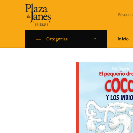
Categorías
Inicio
Novedades
Arqueología
Art
Fantasía
Ficción
Filoso
Literatura universal y
Literatura juvenil
Pedago
Clásicos