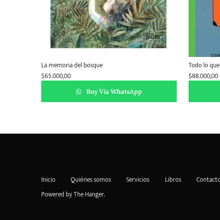
La memoria del bosque
Todo lo que
$
65.000,00
$
88.000,00
Buy Via WhatsApp
Inicio
Quiénes somos
Servicios
Libros
Contact
Powered by
The Hanger
.