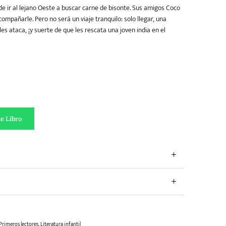
de ir al lejano Oeste a buscar carne de bisonte. Sus amigos Coco
ompañarle. Pero no será un viaje tranquilo: solo llegar, una
s ataca, ¡y suerte de que les rescata una joven india en el
Coco y los Indios cantidad
e Libro
Primeros lectores
,
Literatura infantil