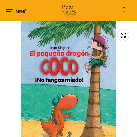
MENÚ
Novedades
Arqueología
Arte
Biografía
Ciencia
Crimen Thriller
Cuento
Ecolibros
Fantasía
Ficción
Filosofía
Gastronomía
Humor gráfico-
Historia
Horror
Literatura infantil
Comic