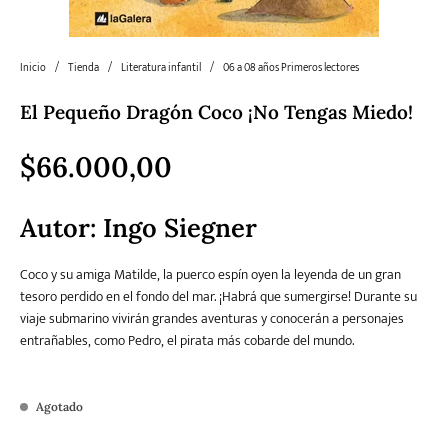
Literatura
Literatura juvenil
Pedagogía
Poesía
Inicio
/
Tienda
/
Literatura infantil
/
06 a 08 años Primeros lectores
universal y Clásicos
El Pequeño Dragón Coco ¡No Tengas Miedo!
Política
Sagas
Salud y Bienestar
Sin categorizar
$
66.000,00
Autor:
Ingo Siegner
Teatro
Varios
Young Adult
Coco y su amiga Matilde, la puerco espín oyen la leyenda de un gran
tesoro perdido en el fondo del mar. ¡Habrá que sumergirse! Durante su
viaje submarino vivirán grandes aventuras y conocerán a personajes
entrañables, como Pedro, el pirata más cobarde del mundo.
Agotado