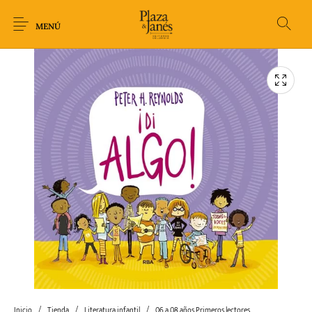
MENÚ
Novedades
Arqueología
Arte
Biografía
Ciencia
Crimen Thriller
Cuento
Ecolibros
Fantasía
Ficción
Filosofía
Gastronomía
Humor gráfico-
Historia
Horror
Literatura infantil
Comic
Inicio
/
Tienda
/
Literatura infantil
/
06 a 08 años Primeros lectores