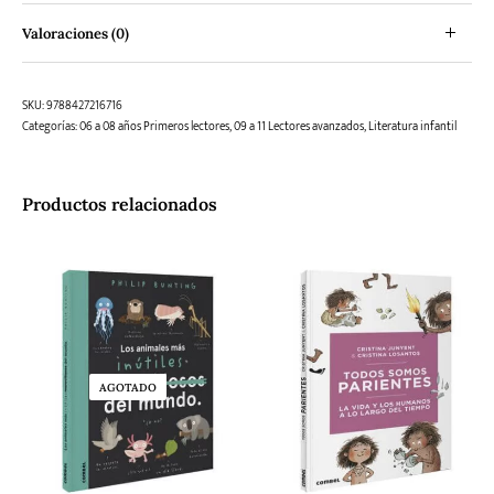
Valoraciones (0)
SKU:
9788427216716
Categorías:
06 a 08 años Primeros lectores
,
09 a 11 Lectores avanzados
,
Literatura infantil
Productos relacionados
AGOTADO