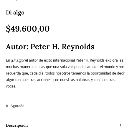
Di algo
Literatura
Literatura juvenil
Pedagogía
Poesía
universal y Clásicos
$
49.600,00
Política
Sagas
Salud y Bienestar
Sin categorizar
Autor: Peter H. Reynolds
En
¡Di algo!
el autor de éxito internacional Peter H. Reynolds explora las
muchas maneras en las que una sola voz puede cambiar el mundo y nos
Teatro
Varios
Young Adult
recuerda que, cada día, todos nosotros tenemos la oportunidad de decir
algo: con nuestras acciones, con nuestras palabras y con nuestras
voces.
Agotado
Descripción