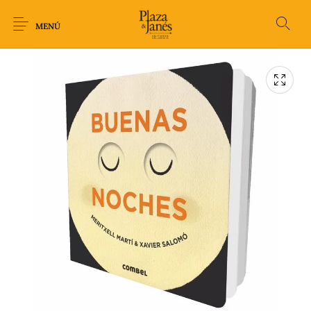
MENÚ
Novedades
Arqueología
Arte
Biografía
Ciencia
Crimen Thriller
Cuento
Ecolibros
Fantasía
Ficción
Filosofía
Gastronomía
Humor gráfico-
Historia
Horror
Literatura infantil
Comic