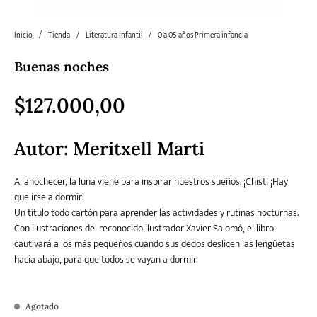
Inicio
/
Tienda
/
Literatura infantil
/
0 a 05 años Primera infancia
Literatura
Literatura juvenil
Pedagogía
Poesía
universal y Clásicos
Buenas noches
$
127.000,00
Política
Sagas
Salud y Bienestar
Sin categorizar
Autor:
Meritxell Marti
Teatro
Varios
Young Adult
Al anochecer, la luna viene para inspirar nuestros sueños. ¡Chist! ¡Hay
que irse a dormir!
Un título todo cartón para aprender las actividades y rutinas nocturnas.
Con ilustraciones del reconocido ilustrador Xavier Salomó, el libro
cautivará a los más pequeños cuando sus dedos deslicen las lengüetas
hacia abajo, para que todos se vayan a dormir.
Agotado