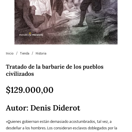
Literatura
Literatura juvenil
Pedagogía
Poesía
universal y Clásicos
Política
Sagas
Salud y Bienestar
Sin categorizar
Inicio
/
Tienda
/
Historia
Tratado de la barbarie de los pueblos
Teatro
Varios
Young Adult
civilizados
$
129.000,00
Autor:
Denis Diderot
«Quienes gobiernan están demasiado acostumbrados, tal vez, a
desdeñar a los hombres. Los consideran esclavos doblegados por la