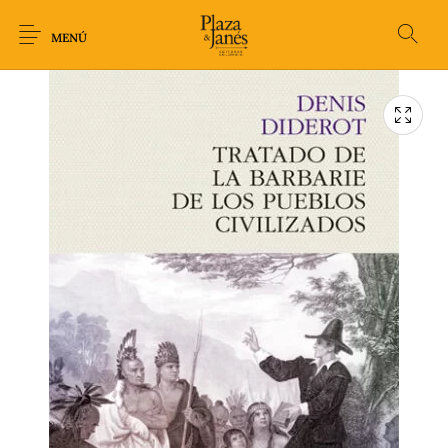
MENÚ
Novedades
Arqueología
Arte
Biografía
Ciencia
Crimen Thriller
Cuento
Ecolibros
Fantasía
Ficción
Filosofía
Gastronomía
Humor gráfico-
Historia
Horror
Literatura infantil
Comic