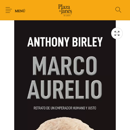
MENÚ
Novedades
Arqueología
Arte
Biografía
Ciencia
Crimen Thriller
Cuento
Ecolibros
Fantasía
Ficción
Filosofía
Gastronomía
Humor gráfico-
Historia
Horror
Literatura infantil
Comic