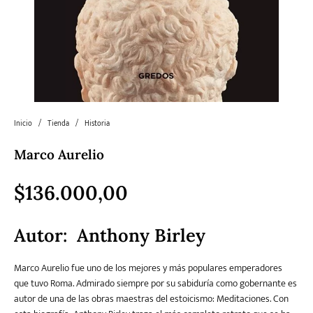
Literatura
Literatura juvenil
Pedagogía
Poesía
universal y Clásicos
Política
Sagas
Salud y Bienestar
Sin categorizar
Inicio
/
Tienda
/
Historia
Marco Aurelio
Teatro
Varios
Young Adult
$
136.000,00
Autor: Anthony Birley
Marco Aurelio fue uno de los mejores y más populares emperadores
que tuvo Roma. Admirado siempre por su sabiduría como gobernante es
autor de una de las obras maestras del estoicismo: Meditaciones. Con