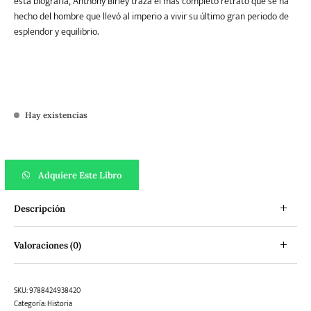
esta biogra­fía, Anthony Birley traza el más completo retrato que se ha
hecho del hombre que llevó al imperio a vivir su último gran periodo de
esplendor y equilibrio.
Hay existencias
Marco Aurelio cantidad
Adquiere Este Libro
Descripción
Valoraciones (0)
SKU:
9788424938420
Categoría:
Historia