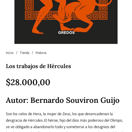
Literatura
Literatura juvenil
Pedagogía
Poesía
universal y Clásicos
Política
Sagas
Salud y Bienestar
Sin categorizar
Inicio
/
Tienda
/
Historia
Los trabajos de Hércules
Teatro
Varios
Young Adult
$
28.000,00
Autor:
Bernardo Souviron Guijo
Son los celos de Hera, la mujer de Zeus, los que desencadenan la
desgracia de Hércules. El héroe, hijo del dios más poderoso del Olimpo,
se ve obligado a abandonarlo todo y someterse a los designios del