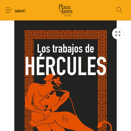
MENÚ
Novedades
Arqueología
Arte
Biografía
Ciencia
Crimen Thriller
Cuento
Ecolibros
Fantasía
Ficción
Filosofía
Gastronomía
Humor gráfico-
Historia
Horror
Literatura infantil
Comic