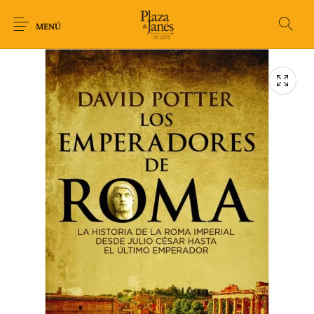
MENÚ
Novedades
Arqueología
Arte
Biografía
Ciencia
Crimen Thriller
Cuento
Ecolibros
Fantasía
Ficción
Filosofía
Gastronomía
Humor gráfico-
Historia
Horror
Literatura infantil
Comic