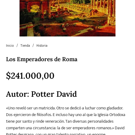
Literatura
Literatura juvenil
Pedagogía
Poesía
universal y Clásicos
Política
Sagas
Salud y Bienestar
Sin categorizar
Inicio
/
Tienda
/
Historia
Los Emperadores de Roma
Teatro
Varios
Young Adult
$
241.000,00
Autor:
Potter David
«Uno reveló ser un matricida. Otro se dedicó a luchar como gladiador.
Dos ejercieron de filósofos. E incluso hay uno al que la Iglesia Ortodoxa
tiene por santo y rinde veneración. Tan diversas personalidades
comparten una circunstancia: la de ser emperadores romanos.» David
Potter desgrana, con un gran talento narrativo, un enorme