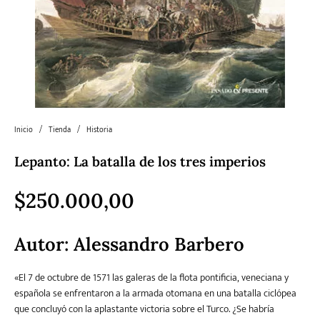
Literatura
Literatura juvenil
Pedagogía
Poesía
universal y Clásicos
Política
Sagas
Salud y Bienestar
Sin categorizar
Inicio
/
Tienda
/
Historia
Lepanto: La batalla de los tres imperios
Teatro
Varios
Young Adult
$
250.000,00
Autor:
Alessandro Barbero
«El 7 de octubre de 1571 las galeras de la flota pontificia, veneciana y
española se enfrentaron a la armada otomana en una batalla ciclópea
que concluyó con la aplastante victoria sobre el Turco. ¿Se habría