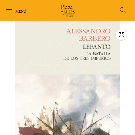
MENÚ
Novedades
Arqueología
Arte
Biografía
Ciencia
Crimen Thriller
Cuento
Ecolibros
Fantasía
Ficción
Filosofía
Gastronomía
Humor gráfico-
Historia
Horror
Literatura infantil
Comic