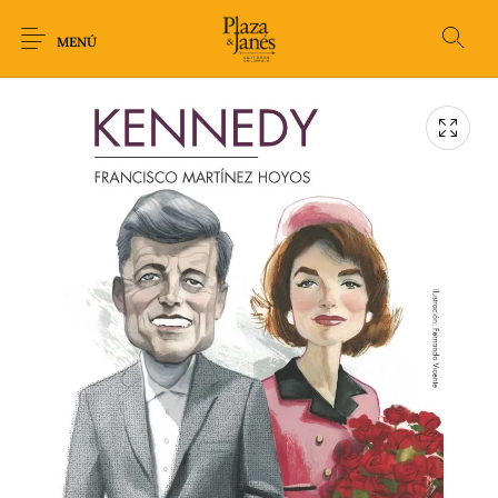
MENÚ
Novedades
Arqueología
Arte
Biografía
Ciencia
Crimen Thriller
Cuento
Ecolibros
Fantasía
Ficción
Filosofía
Gastronomía
Humor gráfico-
Historia
Horror
Literatura infantil
Comic