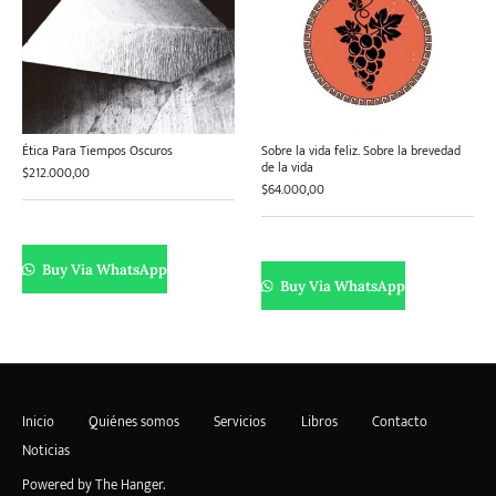
Ética Para Tiempos Oscuros
Sobre la vida feliz. Sobre la brevedad
de la vida
$
212.000,00
$
64.000,00
Buy Via WhatsApp
Buy Via WhatsApp
Inicio
Quiénes somos
Servicios
Libros
Contacto
Noticias
Powered by
The Hanger
.