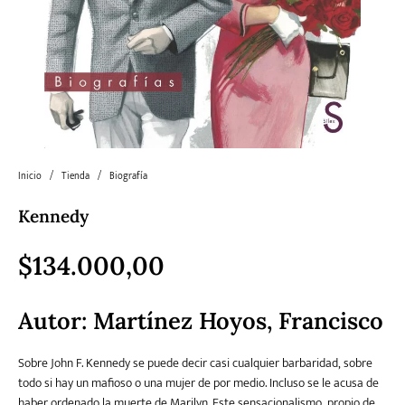
Literatura
Literatura juvenil
Pedagogía
Poesía
universal y Clásicos
Política
Sagas
Salud y Bienestar
Sin categorizar
Inicio
/
Tienda
/
Biografía
Teatro
Varios
Young Adult
Kennedy
$
134.000,00
Autor:
Martínez Hoyos, Francisco
Sobre John F. Kennedy se puede decir casi cualquier barbaridad, sobre
todo si hay un mafioso o una mujer de por medio. Incluso se le acusa de
haber ordenado la muerte de Marilyn. Este sensacionalismo, propio de