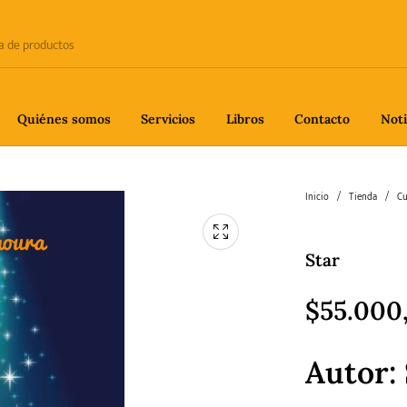
Quiénes somos
Servicios
Libros
Contacto
Noti
e
Biografía
Ciencia
Crime
Inicio
/
Tienda
/
Cu
Star
fía
Gastronomía
Historia
H
$
55.000
Autor:
gía
Poesía
Política