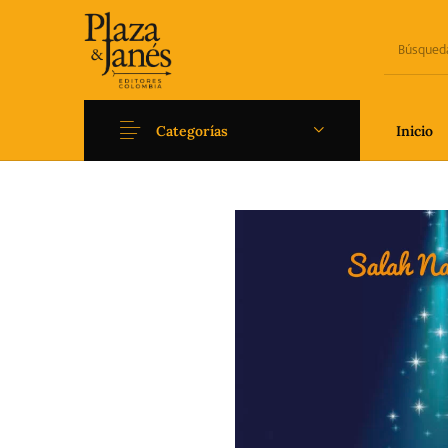
Categorías
Inicio
Novedades
Arqueología
Art
Fantasía
Ficción
Filoso
Literatura universal y
Literatura juvenil
Pedago
Clásicos