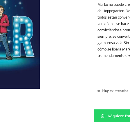
Marko no puede cre
de Hoppegarten. De 
todos están convenc
Teatro
Varios
Young Adult
la mañana, se hace f
convirtiéndose pront
siempre, se convert
glamurosa vida. Sin
cómo se libera Mark
tremendamente diver
Hay existencias
Star cantidad
Adquiere Est